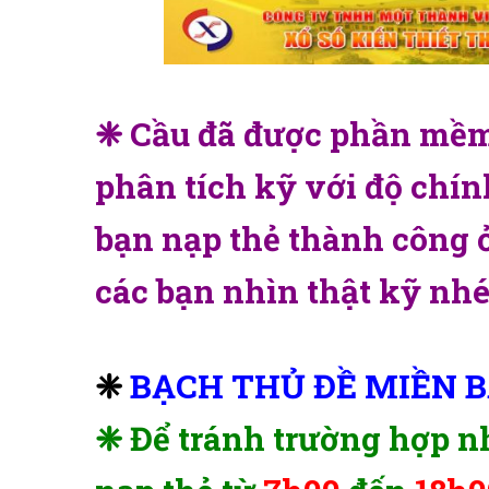
❈ Cầu đã được phần mề
phân tích kỹ với độ chín
bạn nạp thẻ thành công ở
các bạn nhìn thật kỹ nhé
❈
BẠCH THỦ ĐỀ MIỀN B
❈
Để tránh trường hợp nh