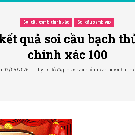
Soi cầu xsmb chính xác
Soi cầu xsmb víp
kết quả soi cầu bạch t
chính xác 100
on
02/06/2026
by
soi lô đẹp - soicau chinh xac mien bac - 