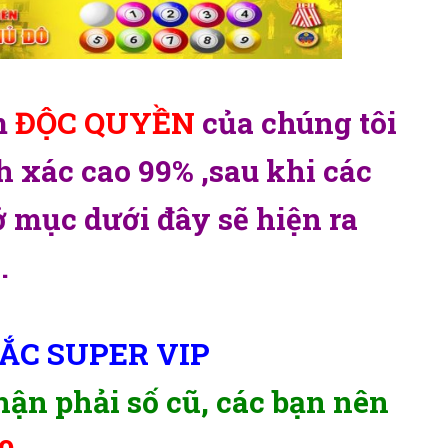
m
ĐỘC QUYỀN
của chúng tôi
h xác cao 99% ,sau khi các
 mục dưới đây sẽ hiện ra
.
ẮC SUPER VIP
ận phải số cũ, các bạn nên