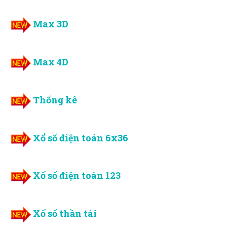
Max 3D
Max 4D
Thống kê
Xổ số điện toán 6x36
Xổ số điện toán 123
Xổ số thần tài