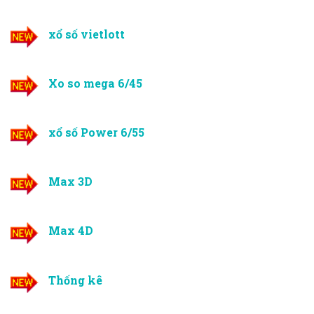
xổ số vietlott
Xo so mega 6/45
xổ số Power 6/55
Max 3D
Max 4D
Thống kê