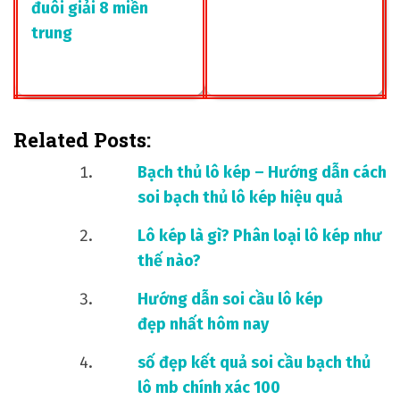
đuôi giải 8 miền
trung
Related Posts:
Bạch thủ lô kép – Hướng dẫn cách
soi bạch thủ lô kép hiệu quả
Lô kép là gì? Phân loại lô kép như
thế nào?
Hướng dẫn soi cầu lô kép
đẹp nhất hôm nay
số đẹp kết quả soi cầu bạch thủ
lô mb chính xác 100