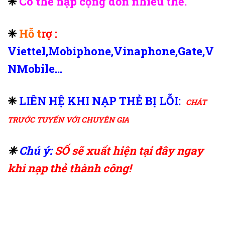
❈
Có thể nạp cộng dồn nhiều thẻ.
❈
H
ỗ t
rợ :
Viettel,Mobiphone,Vinaphone,Gate,V
NMobile…
❈
LIÊN HỆ KHI NẠP THẺ BỊ LỖI:
CHÁT
TRƯỚC TUYẾN VỚI CHUYÊN GIA
❈
Chú ý:
SỐ sẽ xuất hiện tại đây ngay
khi nạp thẻ thành công
!