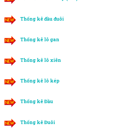
Thống kê đầu đuôi
Thống kê lô gan
Thống kê lô xiên
Thống kê lô kép
Thống kê Đầu
Thống kê Đuôi