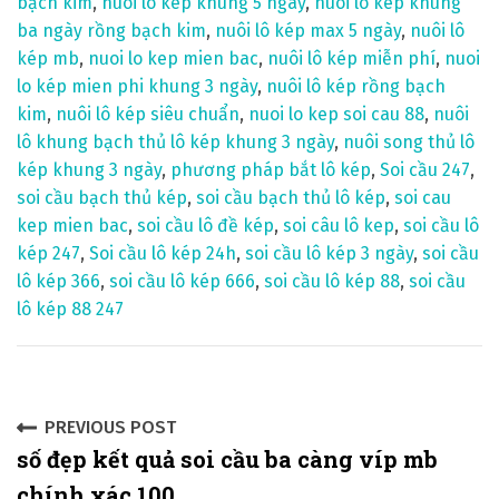
bạch kim
,
nuôi lô kép khung 5 ngày
,
nuôi lô kép khung
ba ngày rồng bạch kim
,
nuôi lô kép max 5 ngày
,
nuôi lô
kép mb
,
nuoi lo kep mien bac
,
nuôi lô kép miễn phí
,
nuoi
lo kép mien phi khung 3 ngày
,
nuôi lô kép rồng bạch
kim
,
nuôi lô kép siêu chuẩn
,
nuoi lo kep soi cau 88
,
nuôi
lô khung bạch thủ lô kép khung 3 ngày
,
nuôi song thủ lô
kép khung 3 ngày
,
phương pháp bắt lô kép
,
Soi cầu 247
,
soi cầu bạch thủ kép
,
soi cầu bạch thủ lô kép
,
soi cau
kep mien bac
,
soi cầu lô đề kép
,
soi câu lô kep
,
soi cầu lô
kép 247
,
Soi cầu lô kép 24h
,
soi cầu lô kép 3 ngày
,
soi cầu
lô kép 366
,
soi cầu lô kép 666
,
soi cầu lô kép 88
,
soi cầu
lô kép 88 247
P
PREVIOUS POST
số đẹp kết quả soi cầu ba càng víp mb
o
chính xác 100