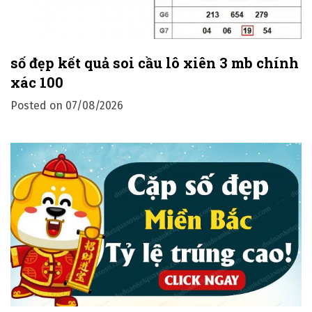
n
số đẹp kết quả soi cầu lô xiên 3 mb chính
xác 100
Posted on
07/08/2026