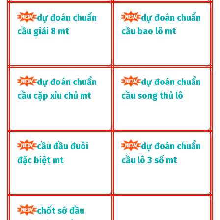
dự đoán chuẩn
dự đoán chuẩn
cầu giải 8 mt
cầu bao lô mt
dự đoán chuẩn
dự đoán chuẩn
cầu cặp xỉu chủ mt
cầu song thủ lô
cầu đầu đuôi
dự đoán chuẩn
đặc biệt mt
cầu lô 3 số mt
chốt sớ đầu