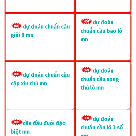
dự đoán
dự đoán chuẩn cầu
chuẩn cầu bao lô
giải 8 mn
mn
dự đoán
dự đoán chuẩn cầu
chuẩn cầu song
cặp xỉu chủ mn
thủ lô mn
dự đoán
cầu đầu đuôi đặc
chuẩn cầu lô 3 số
biệt mn
mn