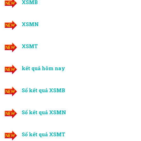
XSMB
XSMN
XSMT
kết quả hôm nay
Sổ kết quả XSMB
Sổ kết quả XSMN
Sổ kết quả XSMT