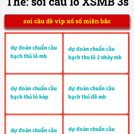
Thẻ:
soi cau lo XSMB 3s
soi cầu đề víp xổ số miền bắc
dự đoán chuẩn cầu
dự đoán chuẩn cầu
bạch thủ lô mb
bạch thu lô 2 nháy mb
dự đoán chuẩn cầu
dự đoán chuẩn cầu
bạch thủ lô kép
bạch thủ đề mb
dự đoán chuẩn cầu
dự đoán chuẩn cầu