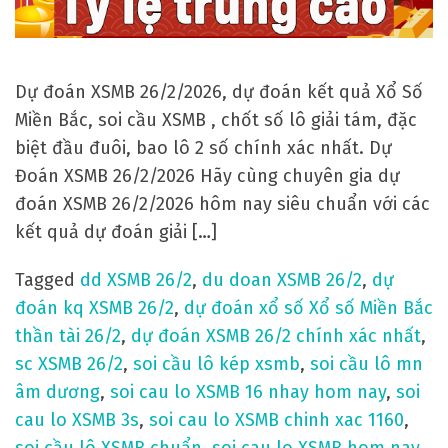
2
2
6
0
2
6
Dự đoán XSMB 26/2/2026, dự đoán kết quả Xổ Số
,
Miền Bắc, soi cầu XSMB , chốt số lô giải tám, đặc
s
biệt đầu đuôi, bao lô 2 số chính xác nhất. Dự
o
Đoán XSMB 26/2/2026 Hãy cùng chuyên gia dự
i
đoán XSMB 26/2/2026 hôm nay siêu chuẩn với các
c
kết quả dự đoán giải […]
ầ
Tagged
dd XSMB 26/2
,
du doan XSMB 26/2
,
dự
u
đoán kq XSMB 26/2
,
dự đoán xổ số Xổ số Miền Bắc
k
thần tài 26/2
,
dự đoán XSMB 26/2 chính xác nhất
,
ế
sc XSMB 26/2
,
soi cầu lô kép xsmb
,
soi cầu lô mn
t
âm dương
,
soi cau lo XSMB 16 nhay hom nay
,
soi
q
cau lo XSMB 3s
,
soi cau lo XSMB chinh xac 1160
,
u