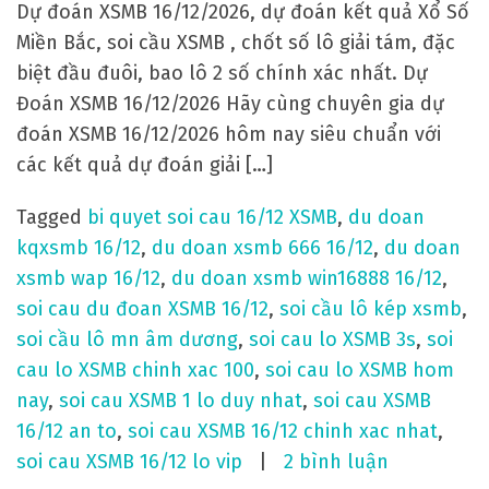
,
Dự đoán XSMB 16/12/2026, dự đoán kết quả Xổ Số
s
Miền Bắc, soi cầu XSMB , chốt số lô giải tám, đặc
o
biệt đầu đuôi, bao lô 2 số chính xác nhất. Dự
i
Đoán XSMB 16/12/2026 Hãy cùng chuyên gia dự
c
đoán XSMB 16/12/2026 hôm nay siêu chuẩn với
ầ
các kết quả dự đoán giải […]
u
k
Tagged
bi quyet soi cau 16/12 XSMB
,
du doan
ế
kqxsmb 16/12
,
du doan xsmb 666 16/12
,
du doan
t
xsmb wap 16/12
,
du doan xsmb win16888 16/12
,
q
soi cau du đoan XSMB 16/12
,
soi cầu lô kép xsmb
,
u
soi cầu lô mn âm dương
,
soi cau lo XSMB 3s
,
soi
ả
cau lo XSMB chinh xac 100
,
soi cau lo XSMB hom
X
nay
,
soi cau XSMB 1 lo duy nhat
,
soi cau XSMB
ổ
16/12 an to
,
soi cau XSMB 16/12 chinh xac nhat
,
S
ở
soi cau XSMB 16/12 lo vip
2 bình luận