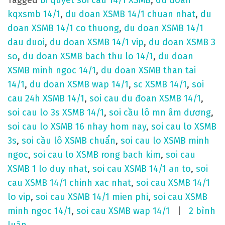
Tagged
bi quyet soi cau 14/1 XSMB
,
du doan
ầ
kqxsmb 14/1
,
du doan XSMB 14/1 chuan nhat
,
du
u
doan XSMB 14/1 co thuong
,
du doan XSMB 14/1
k
dau duoi
,
du doan XSMB 14/1 vip
,
du doan XSMB 3
ế
so
,
du doan XSMB bach thu lo 14/1
,
du doan
t
XSMB minh ngoc 14/1
,
du doan XSMB than tai
q
14/1
,
du doan XSMB wap 14/1
,
sc XSMB 14/1
,
soi
u
cau 24h XSMB 14/1
,
soi cau du đoan XSMB 14/1
,
ả
soi cau lo 3s XSMB 14/1
,
soi cầu lô mn âm dương
,
X
soi cau lo XSMB 16 nhay hom nay
,
soi cau lo XSMB
ổ
3s
,
soi cầu lô XSMB chuẩn
,
soi cau lo XSMB minh
S
ngoc
,
soi cau lo XSMB rong bach kim
,
soi cau
ố
XSMB 1 lo duy nhat
,
soi cau XSMB 14/1 an to
,
soi
M
cau XSMB 14/1 chinh xac nhat
,
soi cau XSMB 14/1
i
lo vip
,
soi cau XSMB 14/1 mien phi
,
soi cau XSMB
ề
minh ngoc 14/1
,
soi cau XSMB wap 14/1
2 bình
n
ở