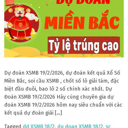
/
2
3
0
/
2
2
6
0
2
6
,
s
Dự đoán XSMB 19/2/2026, dự đoán kết quả Xổ Số
o
Miền Bắc, soi cầu XSMB , chốt số lô giải tám, đặc
i
biệt đầu đuôi, bao lô 2 số chính xác nhất. Dự
c
Đoán XSMB 19/2/2026 Hãy cùng chuyên gia dự
ầ
đoán XSMB 19/2/2026 hôm nay siêu chuẩn với các
u
kết quả dự đoán giải […]
k
Tagged
dd XSMB 18/2
,
du doan XSMB 18/2
,
sc
ế