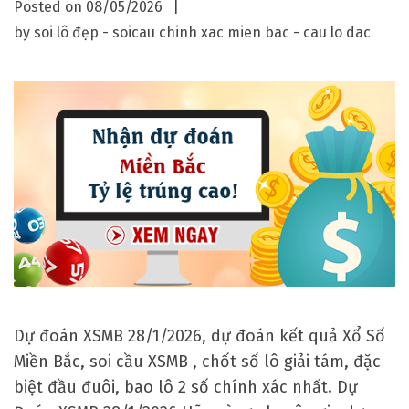
Posted on
08/05/2026
X
6
by
soi lô đẹp - soicau chinh xac mien bac - cau lo dac
S
/
M
2
B
/
2
2
5
0
/
2
1
6
1
/
2
0
2
Dự đoán XSMB 28/1/2026, dự đoán kết quả Xổ Số
6
Miền Bắc, soi cầu XSMB , chốt số lô giải tám, đặc
,
biệt đầu đuôi, bao lô 2 số chính xác nhất. Dự
s