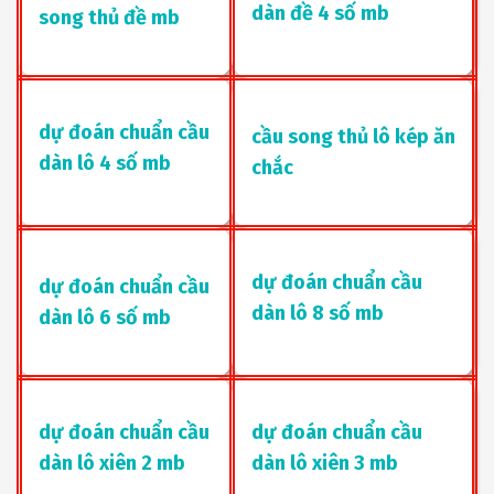
dàn đề 4 số mb
song thủ đề mb
dự đoán chuẩn cầu
cầu song thủ lô kép ăn
dàn lô 4 số mb
chắc
dự đoán chuẩn cầu
dự đoán chuẩn cầu
dàn lô 8 số mb
dàn lô 6 số mb
dự đoán chuẩn cầu
dự đoán chuẩn cầu
dàn lô xiên 2 mb
dàn lô xiên 3 mb