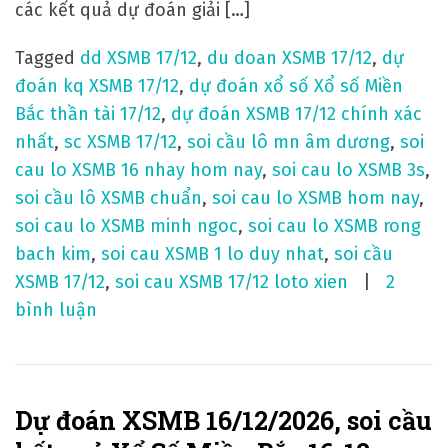
các kết quả dự đoán giải […]
Tagged
dd XSMB 17/12
,
du doan XSMB 17/12
,
dự
đoán kq XSMB 17/12
,
dự đoán xổ số Xổ số Miền
Bắc thần tài 17/12
,
dự đoán XSMB 17/12 chính xác
nhất
,
sc XSMB 17/12
,
soi cầu lô mn âm dương
,
soi
cau lo XSMB 16 nhay hom nay
,
soi cau lo XSMB 3s
,
soi cầu lô XSMB chuẩn
,
soi cau lo XSMB hom nay
,
soi cau lo XSMB minh ngoc
,
soi cau lo XSMB rong
bach kim
,
soi cau XSMB 1 lo duy nhat
,
soi cầu
XSMB 17/12
,
soi cau XSMB 17/12 loto xien
2
ở
bình luận
D
ự
đ
Dự đoán XSMB 16/12/2026, soi cầu
o