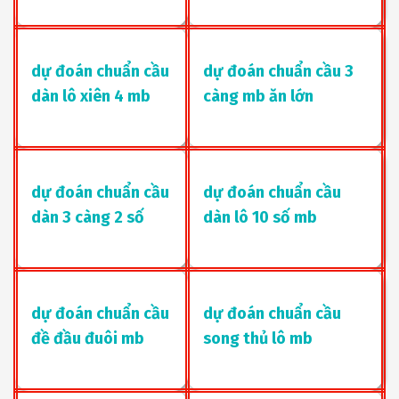
dự đoán chuẩn cầu
dự đoán chuẩn cầu 3
dàn lô xiên 4 mb
càng mb ăn lớn
dự đoán chuẩn cầu
dự đoán chuẩn cầu
dàn 3 càng 2 số
dàn lô 10 số mb
dự đoán chuẩn cầu
dự đoán chuẩn cầu
đề đầu đuôi mb
song thủ lô mb