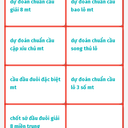
dự đoán chuẩn cầu
dự đoán chuẩn cầu
giải 8 mt
bao lô mt
dự đoán chuẩn cầu
dự đoán chuẩn cầu
cặp xỉu chủ mt
song thủ lô
cầu đầu đuôi đặc biệt
dự đoán chuẩn cầu
mt
lô 3 số mt
chốt sớ đầu đuôi giải
8 miền trung