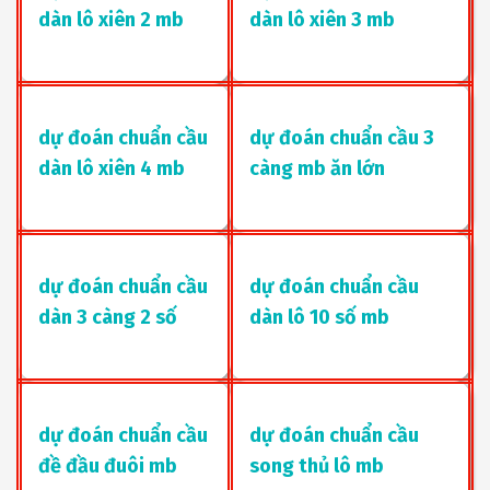
dàn lô xiên 2 mb
dàn lô xiên 3 mb
dự đoán chuẩn cầu
dự đoán chuẩn cầu 3
dàn lô xiên 4 mb
càng mb ăn lớn
dự đoán chuẩn cầu
dự đoán chuẩn cầu
dàn 3 càng 2 số
dàn lô 10 số mb
dự đoán chuẩn cầu
dự đoán chuẩn cầu
đề đầu đuôi mb
song thủ lô mb