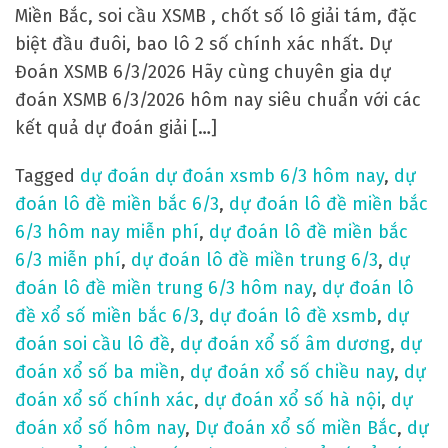
s
Miền Bắc, soi cầu XSMB , chốt số lô giải tám, đặc
o
biệt đầu đuôi, bao lô 2 số chính xác nhất. Dự
i
Đoán XSMB 6/3/2026 Hãy cùng chuyên gia dự
c
đoán XSMB 6/3/2026 hôm nay siêu chuẩn với các
ầ
kết quả dự đoán giải […]
u
Tagged
dự đoán dự đoán xsmb 6/3 hôm nay
,
dự
k
đoán lô đề miền bắc 6/3
,
dự đoán lô đề miền bắc
ế
6/3 hôm nay miễn phí
,
dự đoán lô đề miền bắc
t
6/3 miễn phí
,
dự đoán lô đề miền trung 6/3
,
dự
q
đoán lô đề miền trung 6/3 hôm nay
,
dự đoán lô
u
đề xổ số miền bắc 6/3
,
dự đoán lô đề xsmb
,
dự
ả
đoán soi cầu lô đề
,
dự đoán xổ số âm dương
,
dự
X
đoán xổ số ba miền
,
dự đoán xổ số chiều nay
,
dự
ổ
đoán xổ số chính xác
,
dự đoán xổ số hà nội
,
dự
S
đoán xổ số hôm nay
,
Dự đoán xổ số miền Bắc
,
dự
ố