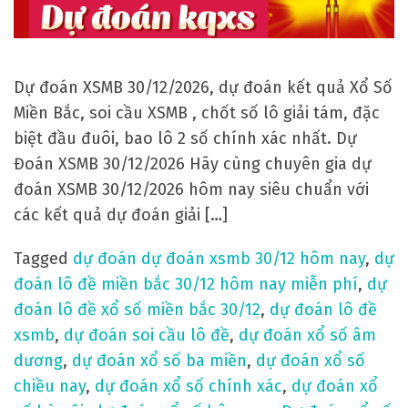
6
,
s
o
Dự đoán XSMB 30/12/2026, dự đoán kết quả Xổ Số
i
Miền Bắc, soi cầu XSMB , chốt số lô giải tám, đặc
c
biệt đầu đuôi, bao lô 2 số chính xác nhất. Dự
ầ
Đoán XSMB 30/12/2026 Hãy cùng chuyên gia dự
u
đoán XSMB 30/12/2026 hôm nay siêu chuẩn với
k
các kết quả dự đoán giải […]
ế
t
Tagged
dự đoán dự đoán xsmb 30/12 hôm nay
,
dự
q
đoán lô đề miền bắc 30/12 hôm nay miễn phí
,
dự
u
đoán lô đề xổ số miền bắc 30/12
,
dự đoán lô đề
ả
xsmb
,
dự đoán soi cầu lô đề
,
dự đoán xổ số âm
X
dương
,
dự đoán xổ số ba miền
,
dự đoán xổ số
ổ
chiều nay
,
dự đoán xổ số chính xác
,
dự đoán xổ