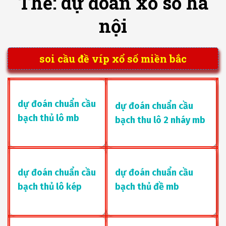
Thẻ:
dự đoán xổ số hà
nội
soi cầu đề víp xổ số miền bắc
dự đoán chuẩn cầu
dự đoán chuẩn cầu
bạch thủ lô mb
bạch thu lô 2 nháy mb
dự đoán chuẩn cầu
dự đoán chuẩn cầu
bạch thủ lô kép
bạch thủ đề mb