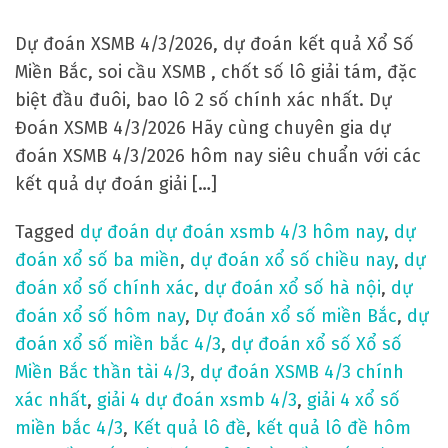
2
6
Dự đoán XSMB 4/3/2026, dự đoán kết quả Xổ Số
,
Miền Bắc, soi cầu XSMB , chốt số lô giải tám, đặc
s
biệt đầu đuôi, bao lô 2 số chính xác nhất. Dự
o
Đoán XSMB 4/3/2026 Hãy cùng chuyên gia dự
i
đoán XSMB 4/3/2026 hôm nay siêu chuẩn với các
c
kết quả dự đoán giải […]
ầ
Tagged
dự đoán dự đoán xsmb 4/3 hôm nay
,
dự
u
đoán xổ số ba miền
,
dự đoán xổ số chiều nay
,
dự
k
đoán xổ số chính xác
,
dự đoán xổ số hà nội
,
dự
ế
đoán xổ số hôm nay
,
Dự đoán xổ số miền Bắc
,
dự
t
đoán xổ số miền bắc 4/3
,
dự đoán xổ số Xổ số
q
Miền Bắc thần tài 4/3
,
dự đoán XSMB 4/3 chính
u
xác nhất
,
giải 4 dự đoán xsmb 4/3
,
giải 4 xổ số
ả
miền bắc 4/3
,
Kết quả lô đề
,
kết quả lô đề hôm
X