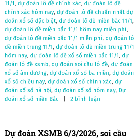
11/1
,
dự đoán lô đề chính xác
,
dự đoán lô đề
chính xác hôm nay
,
dự đoán lô đề chuẩn nhất dự
đoán xổ số đặc biệt
,
dư đoán lô đề miền bắc 11/1
,
dự đoán lô đề miền bắc 11/1 hôm nay miễn phí
,
dự đoán lô đề miền bắc 11/1 miễn phí
,
dự đoán lô
đề miền trung 11/1
,
dự đoán lô đề miền trung 11/1
hôm nay
,
dự đoán lô đề xổ số miền bắc 11/1
,
dự
đoán lô đề xsmb
,
dự đoán soi cầu lô đề
,
dự đoán
xổ số âm dương
,
dự đoán xổ số ba miền
,
dự đoán
xổ số chiều nay
,
dự đoán xổ số chính xác
,
dự
đoán xổ số hà nội
,
dự đoán xổ số hôm nay
,
Dự
ở
đoán xổ số miền Bắc
2 bình luận
D
ự
đ
Dự đoán XSMB 6/3/2026, soi cầu
o