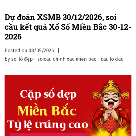
ự
n
đ
B
Dự đoán XSMB 30/12/2026, soi
o
ắ
cầu kết quả Xổ Số Miền Bắc 30-12-
á
c
n
2026
1
X
4
Posted on
08/05/2026
S
/
by
soi lô đẹp - soicau chinh xac mien bac - cau lo dac
M
3
B
/
1
2
/
0
1
2
/
6
2
0
2