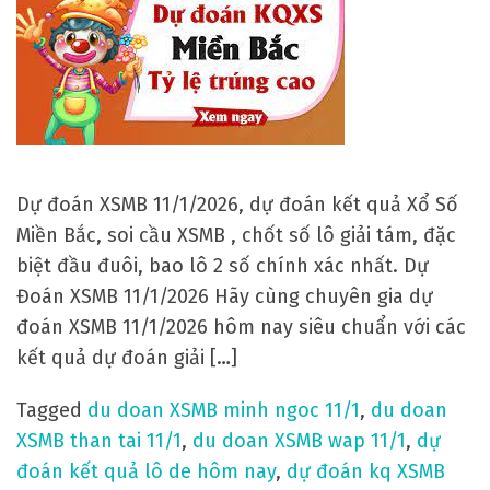
Dự đoán XSMB 11/1/2026, dự đoán kết quả Xổ Số
Miền Bắc, soi cầu XSMB , chốt số lô giải tám, đặc
biệt đầu đuôi, bao lô 2 số chính xác nhất. Dự
Đoán XSMB 11/1/2026 Hãy cùng chuyên gia dự
đoán XSMB 11/1/2026 hôm nay siêu chuẩn với các
kết quả dự đoán giải […]
Tagged
du doan XSMB minh ngoc 11/1
,
du doan
XSMB than tai 11/1
,
du doan XSMB wap 11/1
,
dự
đoán kết quả lô de hôm nay
,
dự đoán kq XSMB