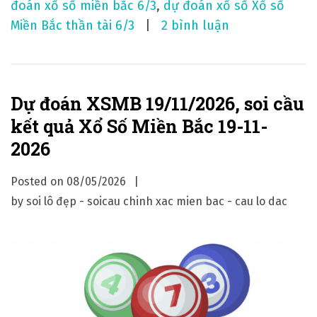
đoán xổ số miền bắc 6/3
,
dự đoán xổ số Xổ số
M
ở
Miền Bắc thần tài 6/3
2 bình luận
i
D
ề
ự
n
đ
B
Dự đoán XSMB 19/11/2026, soi cầu
o
ắ
kết quả Xổ Số Miền Bắc 19-11-
á
c
n
2026
1
X
1
Posted on
08/05/2026
S
-
by
soi lô đẹp - soicau chinh xac mien bac - cau lo dac
M
1
B
-
6
2
/
0
3
2
/
6