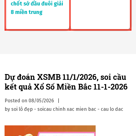
chốt sớ đầu đuôi giải
8 miền trung
Dự đoán XSMB 11/1/2026, soi cầu
kết quả Xổ Số Miền Bắc 11-1-2026
Posted on
08/05/2026
by
soi lô đẹp - soicau chinh xac mien bac - cau lo dac