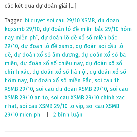
các kết quả dự đoán giải […]
u
k
Tagged
bi quyet soi cau 29/10 XSMB
,
du doan
ế
kqxsmb 29/10
,
dự đoán lô đề miền bắc 29/10 hôm
t
nay miễn phí
,
dự đoán lô đề xổ số miền bắc
q
29/10
,
dự đoán lô đề xsmb
,
dự đoán soi cầu lô
u
đề
,
dự đoán xổ số âm dương
,
dự đoán xổ số ba
ả
miền
,
dự đoán xổ số chiều nay
,
dự đoán xổ số
X
chính xác
,
dự đoán xổ số hà nội
,
dự đoán xổ số
ổ
hôm nay
,
Dự đoán xổ số miền Bắc
,
soi cau 1h
S
XSMB 29/10
,
soi cau du đoan XSMB 29/10
,
soi cau
ố
XSMB 29/10 an to
,
soi cau XSMB 29/10 chinh xac
M
nhat
,
soi cau XSMB 29/10 lo vip
,
soi cau XSMB
i
ở
29/10 mien phi
2 bình luận
ề
D
n
ự
B