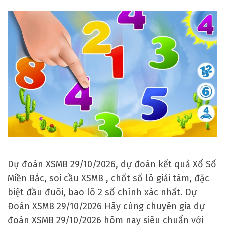
6
1
5
/
1
1
/
2
0
2
6
,
Dự đoán XSMB 29/10/2026, dự đoán kết quả Xổ Số
s
Miền Bắc, soi cầu XSMB , chốt số lô giải tám, đặc
o
biệt đầu đuôi, bao lô 2 số chính xác nhất. Dự
i
Đoán XSMB 29/10/2026 Hãy cùng chuyên gia dự
c
đoán XSMB 29/10/2026 hôm nay siêu chuẩn với
ầ