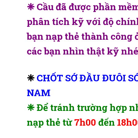
❈ Cầu đã được phần mề
phân tích kỹ với độ chín
bạn nạp thẻ thành công ở
các bạn nhìn thật kỹ nhé
❈
CHỐT SỚ ĐẦU ĐUÔI SỚ
NAM
❈
Để tránh trường hợp nh
nạp thẻ từ
7h00
đến
18h0