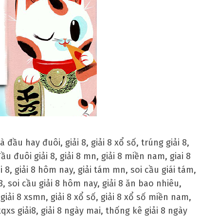
à đầu hay đuôi, giải 8, giải 8 xổ số, trúng giải 8,
, đầu đuôi giải 8, giải 8 mn, giải 8 miền nam, giai 8
 8, giải 8 hôm nay, giải tám mn, soi cầu giái tám,
i 8, soi cầu giải 8 hôm nay, giải 8 ăn bao nhiêu,
iải 8 xsmn, giải 8 xổ số, giải 8 xổ số miền nam,
 kqxs giải8, giải 8 ngày mai, thống kê giải 8 ngày