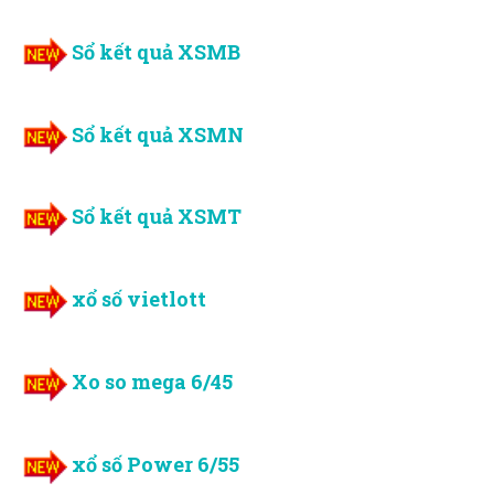
Sổ kết quả XSMB
Sổ kết quả XSMN
Sổ kết quả XSMT
xổ số vietlott
Xo so mega 6/45
xổ số Power 6/55