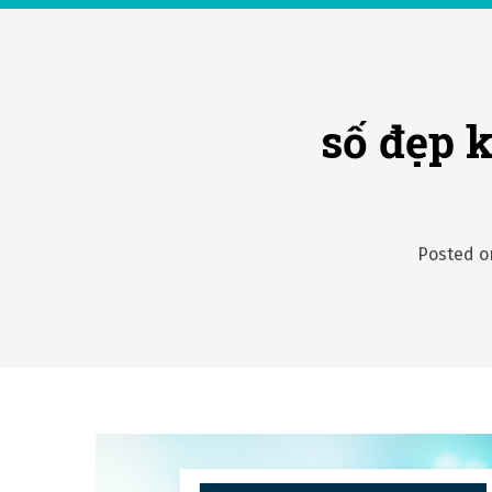
số đẹp k
Posted 