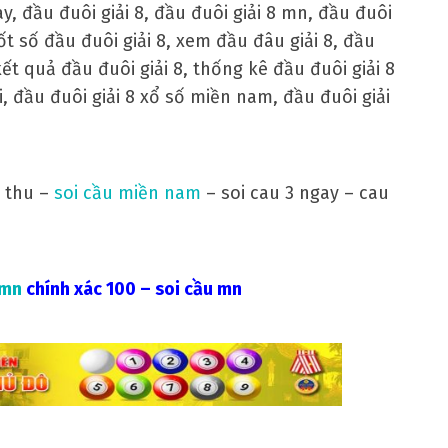
y, đầu đuôi giải 8, đầu đuôi giải 8 mn, đầu đuôi
ốt số đầu đuôi giải 8, xem đầu đâu giải 8, đầu
kết quả đầu đuôi giải 8, thống kê đầu đuôi giải 8
, đầu đuôi giải 8 xổ số miền nam, đầu đuôi giải
h thu –
soi cầu miền nam
– soi cau 3 ngay – cau
 mn
chính xác 100 – soi cầu mn