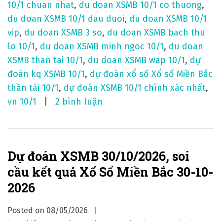
ả
10/1 chuan nhat
,
du doan XSMB 10/1 co thuong
,
X
du doan XSMB 10/1 dau duoi
,
du doan XSMB 10/1
ổ
vip
,
du doan XSMB 3 so
,
du doan XSMB bach thu
S
lo 10/1
,
du doan XSMB minh ngoc 10/1
,
du doan
ố
XSMB than tai 10/1
,
du doan XSMB wap 10/1
,
dự
M
đoán kq XSMB 10/1
,
dự đoán xổ số Xổ số Miền Bắc
i
thần tài 10/1
,
dự đoán XSMB 10/1 chính xác nhất
,
ề
ở
vn 10/1
2 bình luận
n
D
B
ự
ắ
đ
Dự đoán XSMB 30/10/2026, soi
c
o
cầu kết quả Xổ Số Miền Bắc 30-10-
2
á
3
n
2026
/
X
2
Posted on
08/05/2026
S