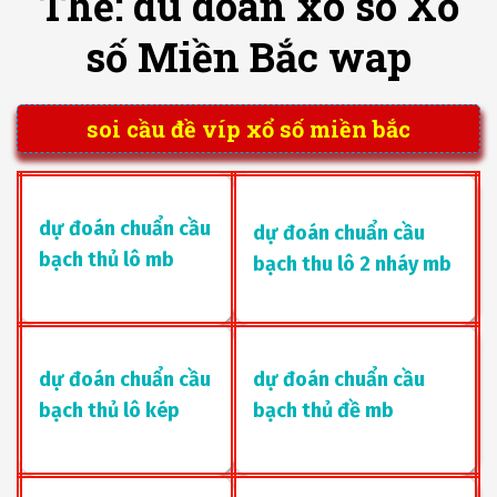
Thẻ:
du doan xo so Xổ
số Miền Bắc wap
soi cầu đề víp xổ số miền bắc
dự đoán chuẩn cầu
dự đoán chuẩn cầu
bạch thủ lô mb
bạch thu lô 2 nháy mb
dự đoán chuẩn cầu
dự đoán chuẩn cầu
bạch thủ lô kép
bạch thủ đề mb