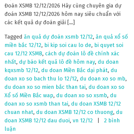
Đoán XSMB 12/12/2026 Hãy cùng chuyên gia dự
k
đoán XSMB 12/12/2026 hôm nay siêu chuẩn với
ế
các kết quả dự đoán giải […]
t
q
Tagged
ăn quả dự đoán xsmb 12/12
,
ăn quả xổ số
u
miền bắc 12/12
,
bi kip soi cau lo de
,
bi quyet soi
ả
cau 12/12 XSMB
,
cách dự đoán lô đề chính xác
X
nhất
,
dự báo kết quả lô đề hôm nay
,
du doan
ổ
kqxsmb 12/12
,
du doan Miền Bắc dại phát
,
du
S
doan xo so bach thu lo 12/12
,
du doan xo so mb
,
ố
du doan xo so mien bắc than tai
,
du doan xo so
M
Xổ số Miền Bắc wap
,
du doan xo so xsmb
,
du
i
doan xo so xsmb than tai
,
du doan XSMB 12/12
ề
chuan nhat
,
du doan XSMB 12/12 co thuong
,
du
n
doan XSMB 12/12 dau duoi
,
vn 12/12
2 bình
B
ở
luận
ắ