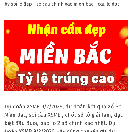
by
soi lô đẹp - soicau chinh xac mien bac - cau lo dac
ắ
S
c
M
1
B
5
1
-
/
1
1
-
2
2
/
0
2
2
0
6
2
6
,
Dự đoán XSMB 9/2/2026, dự đoán kết quả Xổ Số
s
Miền Bắc, soi cầu XSMB , chốt số lô giải tám, đặc
o
biệt đầu đuôi, bao lô 2 số chính xác nhất. Dự
i
Đoán XSMB 9/2/2026 Hãy cùng chuyên gia dự