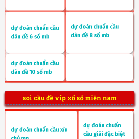
dự đoán chuẩn cầu
dự đoán chuẩn cầu
dàn đề 8 số mb
dàn đề 6 số mb
dự đoán chuẩn cầu
dàn đề 10 số mb
soi cầu đề víp xổ số miền nam
dự đoán chuẩn
dự đoán chuẩn cầu xỉu
cầu giải đặc biệt
chủ mn