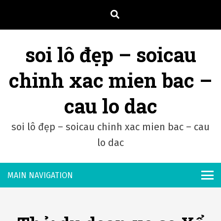
S
k
i
soi lô đẹp – soicau
p
t
chinh xac mien bac –
o
c
cau lo dac
o
n
soi lô đẹp – soicau chinh xac mien bac – cau
t
lo dac
e
n
t