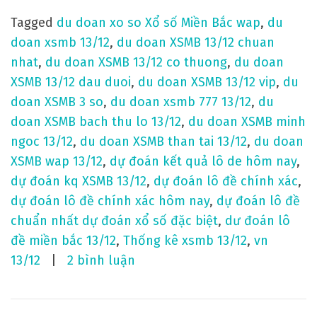
Tagged
du doan xo so Xổ số Miền Bắc wap
,
du
doan xsmb 13/12
,
du doan XSMB 13/12 chuan
nhat
,
du doan XSMB 13/12 co thuong
,
du doan
XSMB 13/12 dau duoi
,
du doan XSMB 13/12 vip
,
du
doan XSMB 3 so
,
du doan xsmb 777 13/12
,
du
doan XSMB bach thu lo 13/12
,
du doan XSMB minh
ngoc 13/12
,
du doan XSMB than tai 13/12
,
du doan
XSMB wap 13/12
,
dự đoán kết quả lô de hôm nay
,
dự đoán kq XSMB 13/12
,
dự đoán lô đề chính xác
,
dự đoán lô đề chính xác hôm nay
,
dự đoán lô đề
chuẩn nhất dự đoán xổ số đặc biệt
,
dư đoán lô
đề miền bắc 13/12
,
Thống kê xsmb 13/12
,
vn
ở
13/12
2 bình luận
D
ự