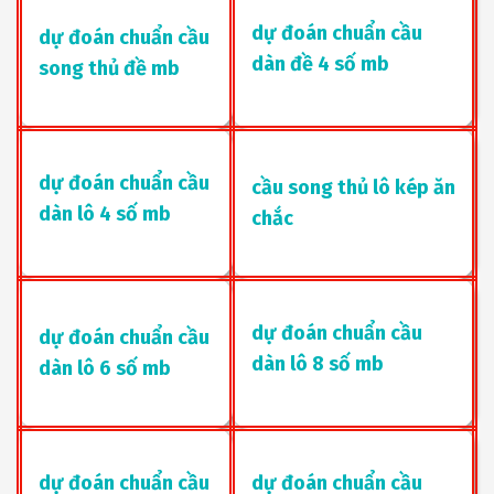
dự đoán chuẩn cầu
dự đoán chuẩn cầu
dàn đề 4 số mb
song thủ đề mb
dự đoán chuẩn cầu
cầu song thủ lô kép ăn
dàn lô 4 số mb
chắc
dự đoán chuẩn cầu
dự đoán chuẩn cầu
dàn lô 8 số mb
dàn lô 6 số mb
dự đoán chuẩn cầu
dự đoán chuẩn cầu