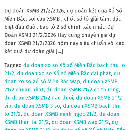
2
6
Dự đoán XSMB 21/2/2026, dự đoán kết quả Xổ Số
,
Miền Bắc, soi cầu XSMB , chốt số lô giải tám, đặc
s
biệt đầu đuôi, bao lô 2 số chính xác nhất. Dự
o
Đoán XSMB 21/2/2026 Hãy cùng chuyên gia dự
i
đoán XSMB 21/2/2026 hôm nay siêu chuẩn với các
c
kết quả dự đoán giải […]
ầ
Tagged
du doan xo so Xổ số Miền Bắc bach thu lo
u
21/2
,
du doan xo so Xổ số Miền Bắc dại phát
,
du
k
doan xo so Xổ số Miền Bắc wap
,
du doan XSMB
ế
21/2 chuan nhat
,
du doan XSMB 21/2 co thuong
,
t
du doan XSMB 21/2 dau duoi
,
du doan XSMB 21/2
q
vip
,
du doan XSMB 3 so
,
du doan XSMB bach thu
u
lo 21/2
,
du doan XSMB minh ngoc 21/2
,
du doan
ả
XSMB than tai 21/2
,
du doan XSMB wap 21/2
,
dự
X