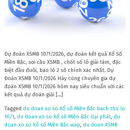
2
0
2
6
,
s
o
Dự đoán XSMB 10/1/2026, dự đoán kết quả Xổ Số
i
Miền Bắc, soi cầu XSMB , chốt số lô giải tám, đặc
c
biệt đầu đuôi, bao lô 2 số chính xác nhất. Dự
ầ
Đoán XSMB 10/1/2026 Hãy cùng chuyên gia dự
u
đoán XSMB 10/1/2026 hôm nay siêu chuẩn với các
k
kết quả dự đoán giải […]
ế
t
Tagged
du doan xo so Xổ số Miền Bắc bach thu lo
q
10/1
,
du doan xo so Xổ số Miền Bắc dại phát
,
du
u
doan xo so Xổ số Miền Bắc wap
,
du doan XSMB