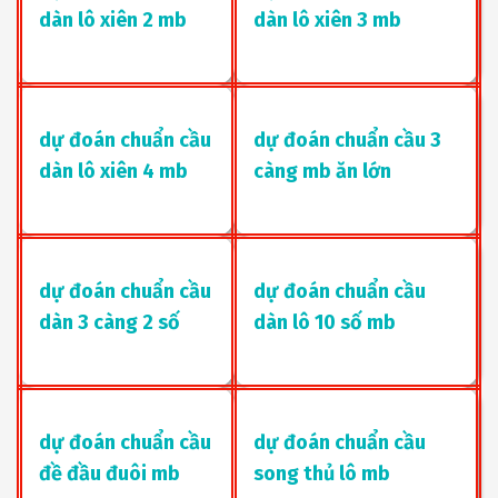
dàn lô xiên 2 mb
dàn lô xiên 3 mb
dự đoán chuẩn cầu
dự đoán chuẩn cầu 3
dàn lô xiên 4 mb
càng mb ăn lớn
dự đoán chuẩn cầu
dự đoán chuẩn cầu
dàn 3 càng 2 số
dàn lô 10 số mb
dự đoán chuẩn cầu
dự đoán chuẩn cầu
đề đầu đuôi mb
song thủ lô mb