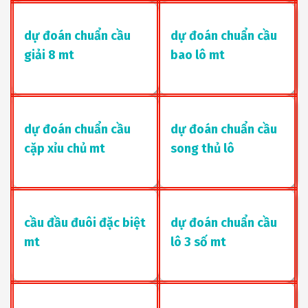
dự đoán chuẩn cầu
dự đoán chuẩn cầu
giải 8 mt
bao lô mt
dự đoán chuẩn cầu
dự đoán chuẩn cầu
cặp xỉu chủ mt
song thủ lô
cầu đầu đuôi đặc biệt
dự đoán chuẩn cầu
mt
lô 3 số mt