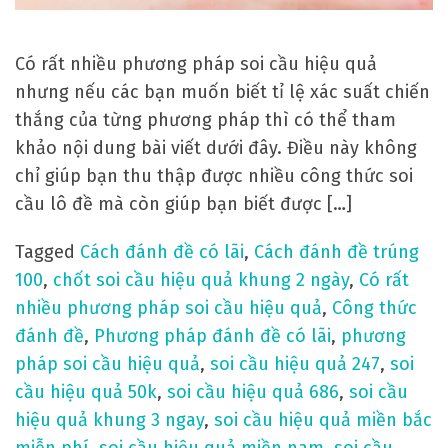
l
à
h
Có rất nhiều phương pháp soi cầu hiệu quả
ì
nhưng nếu các bạn muốn biết tỉ lệ xác suất chiến
n
thắng của từng phương pháp thì có thể tham
h
khảo nội dung bài viết dưới đây. Điều này không
t
chỉ giúp bạn thu thập được nhiều công thức soi
h
cầu lô đề mà còn giúp bạn biết được […]
ứ
Tagged
Cách đánh đề có lãi
,
Cách đánh đề trúng
c
100
,
chốt soi cầu hiệu quả khung 2 ngày
,
Có rất
đ
nhiều phương pháp soi cầu hiệu quả
,
Công thức
á
đánh đề
,
Phương pháp đánh đề có lãi
,
phương
n
pháp soi cầu hiệu quả
,
soi cầu hiệu quả 247
,
soi
h
cầu hiệu quả 50k
,
soi cầu hiệu quả 686
,
soi cầu
l
hiệu quả khung 3 ngay
,
soi cầu hiệu quả miền bắc
ô