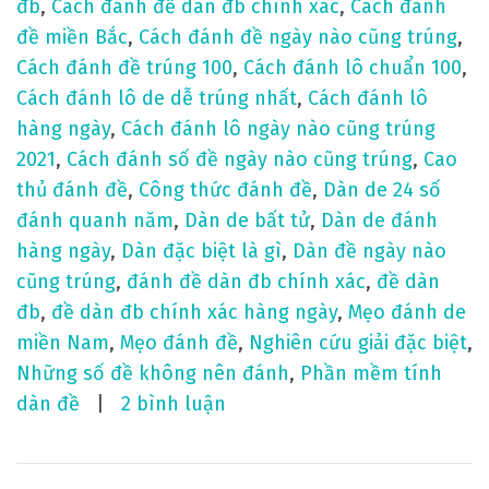
đb
,
Cách đánh đề dàn đb chính xác
,
Cách đánh
o
đề miền Bắc
,
Cách đánh đề ngày nào cũng trúng
,
c
Cách đánh đề trúng 100
,
Cách đánh lô chuẩn 100
,
á
Cách đánh lô de dễ trúng nhất
,
Cách đánh lô
c
hàng ngày
,
Cách đánh lô ngày nào cũng trúng
t
2021
,
Cách đánh số đề ngày nào cũng trúng
,
Cao
í
thủ đánh đề
,
Công thức đánh đề
,
Dàn de 24 số
n
đánh quanh năm
,
Dàn de bất tử
,
Dàn de đánh
đ
hàng ngày
,
Dàn đặc biệt là gì
,
Dàn đề ngày nào
ồ
cũng trúng
,
đánh đề dàn đb chính xác
,
đề dàn
l
đb
,
đề dàn đb chính xác hàng ngày
,
Mẹo đánh de
ô
miền Nam
,
Mẹo đánh đề
,
Nghiên cứu giải đặc biệt
,
đ
Những số đề không nên đánh
,
Phần mềm tính
ề
ở
dàn đề
2 bình luận
D
à