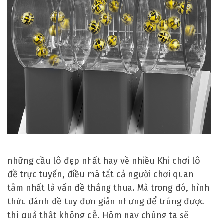
g
p
h
á
p
s
o
i
c
ầ
u
những cầu lô đẹp nhất hay về nhiều Khi chơi lô
h
đề trực tuyến, điều mà tất cả người chơi quan
i
tâm nhất là vấn đề thắng thua. Mà trong đó, hình
ệ
thức đánh đề tuy đơn giản nhưng để trúng được
u
thì quả thật không dễ. Hôm nay chúng ta sẽ
q