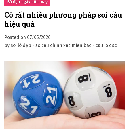
i
Số đẹp ngày hôm nay
ê
Có rất nhiều phương pháp soi cầu
n
hiệu quả
q
u
Posted on
07/05/2026
a
by
soi lô đẹp - soicau chinh xac mien bac - cau lo dac
y
h
i
ệ
n
đ
a
n
g