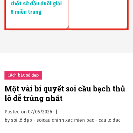
chốt sớ đầu đuôi giải
8 miền trung
Cách bắt số đẹp
Một vài bí quyết soi cầu bạch thủ
lô dễ trúng nhất
Posted on
07/05/2026
by
soi lô đẹp - soicau chinh xac mien bac - cau lo dac