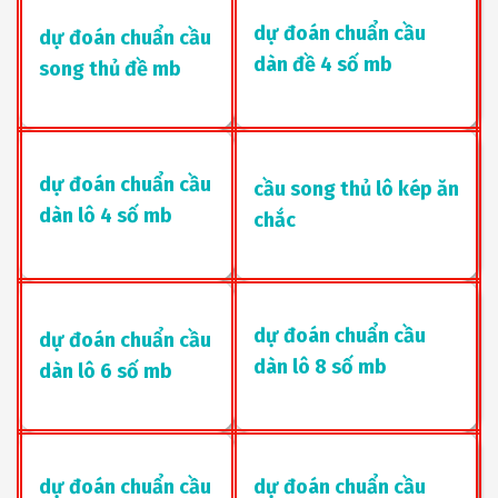
dự đoán chuẩn cầu
dự đoán chuẩn cầu
dàn đề 4 số mb
song thủ đề mb
dự đoán chuẩn cầu
cầu song thủ lô kép ăn
dàn lô 4 số mb
chắc
dự đoán chuẩn cầu
dự đoán chuẩn cầu
dàn lô 8 số mb
dàn lô 6 số mb
dự đoán chuẩn cầu
dự đoán chuẩn cầu