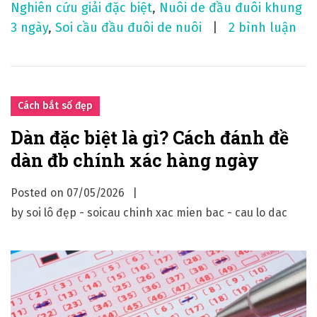
Nghiên cứu giải đặc biệt
,
Nuôi de đầu đuôi khung
ở
3 ngày
,
Soi cầu đầu đuôi de nuôi
2 bình luận
C
á
c
h
Cách bắt số đẹp
đ
Dàn đặc biệt là gì? Cách đánh đề
á
dàn đb chính xác hàng ngày
n
h
Posted on
07/05/2026
đ
by
soi lô đẹp - soicau chinh xac mien bac - cau lo dac
ề
đ
ầ
u
đ