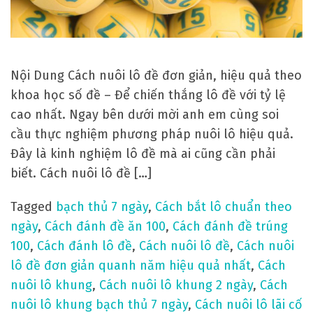
ô
đ
ề
o
Nội Dung Cách nuôi lô đề đơn giản, hiệu quả theo
n
khoa học số đề – Để chiến thắng lô đề với tỷ lệ
l
cao nhất. Ngay bên dưới mời anh em cùng soi
i
cầu thực nghiệm phương pháp nuôi lô hiệu quả.
n
Đây là kinh nghiệm lô đề mà ai cũng cần phải
e
biết. Cách nuôi lô đề […]
c
h
Tagged
bạch thủ 7 ngày
,
Cách bắt lô chuẩn theo
í
ngày
,
Cách đánh đề ăn 100
,
Cách đánh đề trúng
n
100
,
Cách đánh lô đề
,
Cách nuôi lô đề
,
Cách nuôi
h
lô đề đơn giản quanh năm hiệu quả nhất
,
Cách
x
nuôi lô khung
,
Cách nuôi lô khung 2 ngày
,
Cách
á
nuôi lô khung bạch thủ 7 ngày
,
Cách nuôi lô lãi cố