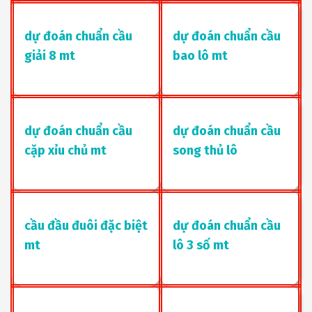
dự đoán chuẩn cầu
dự đoán chuẩn cầu
giải 8 mt
bao lô mt
dự đoán chuẩn cầu
dự đoán chuẩn cầu
cặp xỉu chủ mt
song thủ lô
cầu đầu đuôi đặc biệt
dự đoán chuẩn cầu
mt
lô 3 số mt