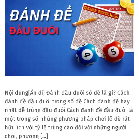
đ
ơ
n
g
i
ả
n
q
u
a
n
Nội dung[Ẩn đi] Đánh đầu đuôi số đề là gì? Cách
h
đánh đề đầu đuôi trong số đề Cách đánh đề hay
n
nhất dễ trúng đầu đuôi Cách đánh đề đầu đuôi là
ă
một trong số những phương pháp chơi lô đề rất
m
hữu ích với tỷ lệ trúng cao đối với những người
h
chơi, phương […]