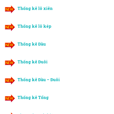
Thống kê lô xiên
Thống kê lô kép
Thống kê Đầu
Thống kê Đuôi
Thống kê Đầu – Đuôi
Thống kê Tổng