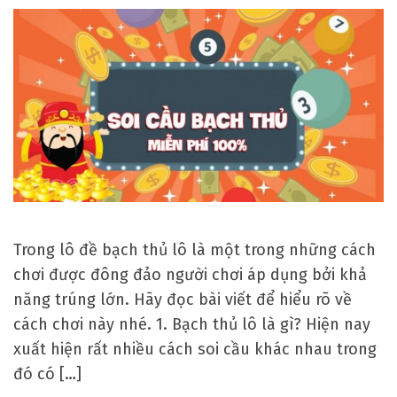
Trong lô đề bạch thủ lô là một trong những cách
chơi được đông đảo người chơi áp dụng bởi khả
năng trúng lớn. Hãy đọc bài viết để hiểu rõ về
cách chơi này nhé. 1. Bạch thủ lô là gì? Hiện nay
xuất hiện rất nhiều cách soi cầu khác nhau trong
đó có […]