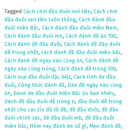
i
Tagged
Cách chơi đầu đuôi seri tiền
,
Cách chơi
ệ
đầu đuôi seri tiền luôn thắng
,
Cách đánh đầu
u
đuôi miền Bắc
,
Cách đánh đầu đuôi miền Nam
,
q
Cách đánh đầu đuôi mn
,
Cách đánh đề ăn 100
,
u
Cách đánh đề đầu đuôi
,
Cách đánh đề đầu đuôi
ả
dễ trúng nhất
,
cách đánh đề đầu đuôi miền bắc
,
n
Cách đánh đề ngày nào cũng ăn
,
Cách đánh đề
h
ngày nào cũng trúng
,
Cách đánh đề trúng 100
,
ấ
Cách loại đầu đuôi đặc biệt
,
Cách tính de đầu
t
đuôi
,
Công thức đánh đề
,
Dàn đề ngày nào cũng
ăn
,
Đánh de đầu đuôi miền Bắc ăn bao nhiêu
,
đánh đề đầu đuôi dễ trúng n
,
đầu đuôi dễ trúng
nhất cho các tín đồ lô đề
,
đề đầu đuôi
,
đề đầu
đuôi chính xác
,
đề đầu đuôi mb
,
đề đầu đuôi
miền bắc
,
Hôm nay đánh de số gì
,
Mẹo đánh đề
,