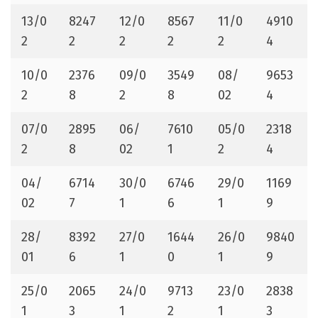
13/0
824
7
12/0
856
7
11/0
491
0
2
2
2
2
2
4
10/0
237
6
09/0
354
9
08/
965
3
2
8
2
8
02
4
07/0
289
5
06/
761
0
05/0
231
8
2
8
02
1
2
4
04/
671
4
30/0
674
6
29/0
116
9
02
7
1
6
1
9
28/
839
2
27/0
164
4
26/0
984
0
01
6
1
0
1
9
25/0
206
5
24/0
971
3
23/0
283
8
1
3
1
2
1
3