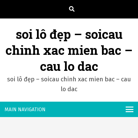
S
k
i
soi lô đẹp – soicau
p
t
chinh xac mien bac –
o
c
cau lo dac
o
n
soi lô đẹp – soicau chinh xac mien bac – cau
t
lo dac
e
n
t