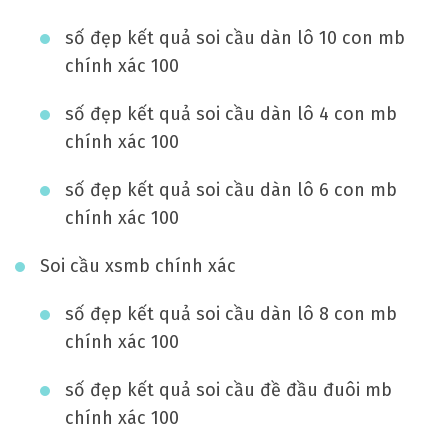
số đẹp kết quả soi cầu dàn lô 10 con mb
chính xác 100
số đẹp kết quả soi cầu dàn lô 4 con mb
chính xác 100
số đẹp kết quả soi cầu dàn lô 6 con mb
chính xác 100
Soi cầu xsmb chính xác
số đẹp kết quả soi cầu dàn lô 8 con mb
chính xác 100
số đẹp kết quả soi cầu đề đầu đuôi mb
chính xác 100