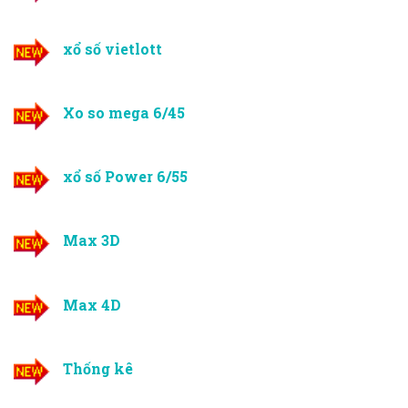
xổ số vietlott
Xo so mega 6/45
xổ số Power 6/55
Max 3D
Max 4D
Thống kê