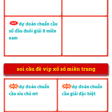
dự doán chuẩn cầu
số đầu đuôi giải 8 miền
nam
soi cầu đề víp xổ số miền trung
dự đoán chuẩn
dự đoán chuẩn
cầu xỉu chủ mt
cầu giải đặc biệt