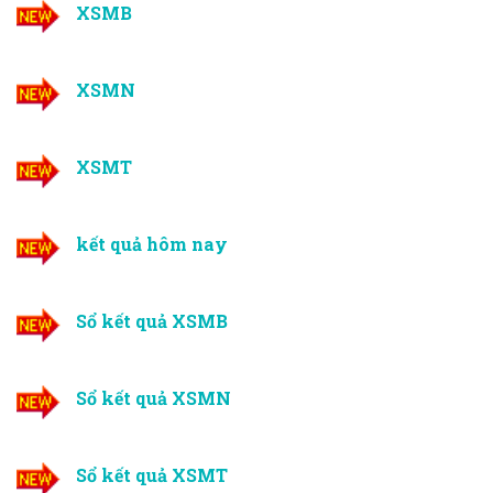
XSMB
XSMN
XSMT
kết quả hôm nay
Sổ kết quả XSMB
Sổ kết quả XSMN
Sổ kết quả XSMT