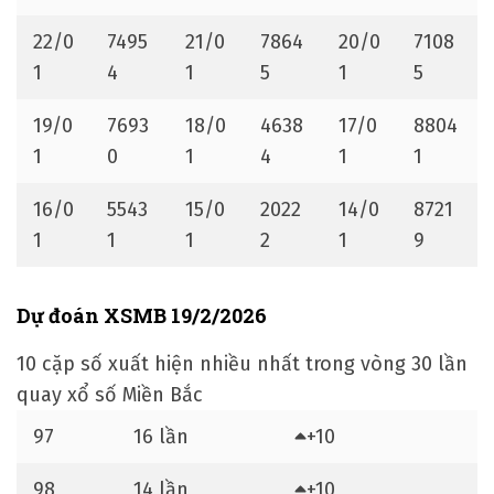
22/0
749
5
21/0
786
4
20/0
710
8
1
4
1
5
1
5
19/0
769
3
18/0
463
8
17/0
880
4
1
0
1
4
1
1
16/0
554
3
15/0
202
2
14/0
872
1
1
1
1
2
1
9
Dự đoán XSMB 19/2/2026
10 cặp số xuất hiện nhiều nhất trong vòng 30 lần
quay xổ số Miền Bắc
97
16 lần
+10
98
14 lần
+10