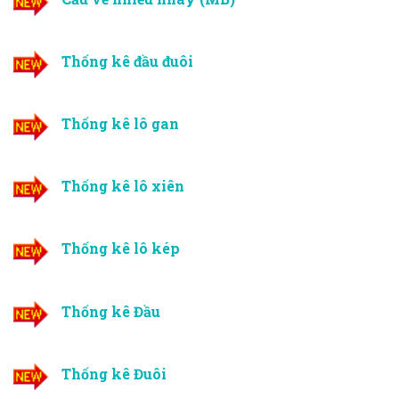
Thống kê đầu đuôi
Thống kê lô gan
Thống kê lô xiên
Thống kê lô kép
Thống kê Đầu
Thống kê Đuôi