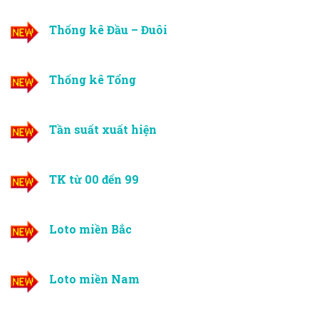
Thống kê Đầu – Đuôi
Thống kê Tổng
Tần suất xuất hiện
TK từ 00 đến 99
Loto miền Bắc
Loto miền Nam