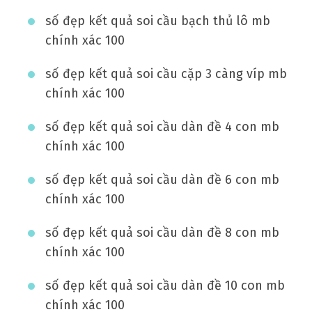
số đẹp kết quả soi cầu bạch thủ lô mb
chính xác 100
số đẹp kết quả soi cầu cặp 3 càng víp mb
chính xác 100
số đẹp kết quả soi cầu dàn đề 4 con mb
chính xác 100
số đẹp kết quả soi cầu dàn đề 6 con mb
chính xác 100
số đẹp kết quả soi cầu dàn đề 8 con mb
chính xác 100
số đẹp kết quả soi cầu dàn đề 10 con mb
chính xác 100