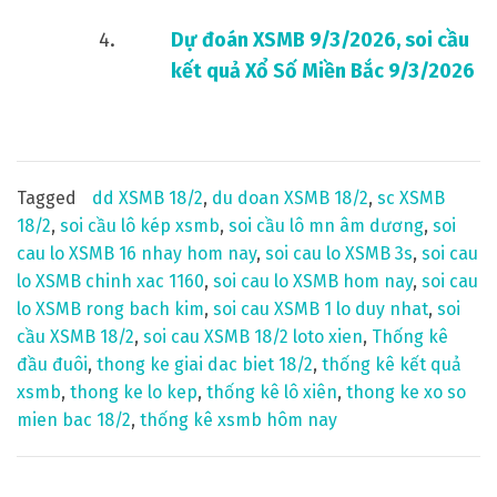
Dự đoán XSMB 9/3/2026, soi cầu
kết quả Xổ Số Miền Bắc 9/3/2026
Tagged
dd XSMB 18/2
,
du doan XSMB 18/2
,
sc XSMB
18/2
,
soi cầu lô kép xsmb
,
soi cầu lô mn âm dương
,
soi
cau lo XSMB 16 nhay hom nay
,
soi cau lo XSMB 3s
,
soi cau
lo XSMB chinh xac 1160
,
soi cau lo XSMB hom nay
,
soi cau
lo XSMB rong bach kim
,
soi cau XSMB 1 lo duy nhat
,
soi
cầu XSMB 18/2
,
soi cau XSMB 18/2 loto xien
,
Thống kê
đầu đuôi
,
thong ke giai dac biet 18/2
,
thống kê kết quả
xsmb
,
thong ke lo kep
,
thống kê lô xiên
,
thong ke xo so
mien bac 18/2
,
thống kê xsmb hôm nay