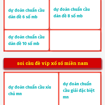
dự đoán chuẩn cầu
dự đoán chuẩn cầu
dàn đề 8 số mb
dàn đề 6 số mb
dự đoán chuẩn cầu
dàn đề 10 số mb
soi cầu đề víp xổ số miền nam
dự đoán chuẩn
dự đoán chuẩn cầu xỉu
cầu giải đặc biệt
chủ mn
mn