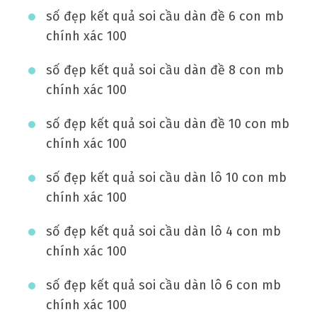
số đẹp kết quả soi cầu dàn đề 6 con mb
chính xác 100
số đẹp kết quả soi cầu dàn đề 8 con mb
chính xác 100
số đẹp kết quả soi cầu dàn đề 10 con mb
chính xác 100
số đẹp kết quả soi cầu dàn lô 10 con mb
chính xác 100
số đẹp kết quả soi cầu dàn lô 4 con mb
chính xác 100
số đẹp kết quả soi cầu dàn lô 6 con mb
chính xác 100