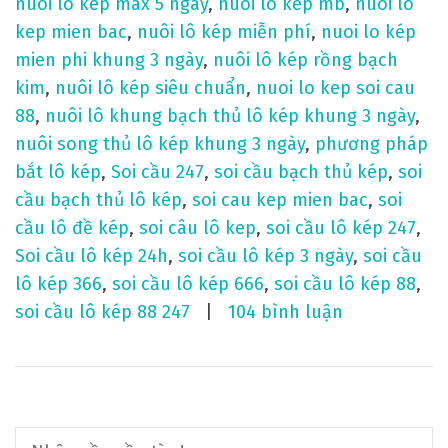
nuôi lô kép max 5 ngày
,
nuôi lô kép mb
,
nuoi lo
kep mien bac
,
nuôi lô kép miễn phí
,
nuoi lo kép
mien phi khung 3 ngày
,
nuôi lô kép rồng bạch
kim
,
nuôi lô kép siêu chuẩn
,
nuoi lo kep soi cau
88
,
nuôi lô khung bạch thủ lô kép khung 3 ngày
,
nuôi song thủ lô kép khung 3 ngày
,
phương pháp
bắt lô kép
,
Soi cầu 247
,
soi cầu bạch thủ kép
,
soi
cầu bạch thủ lô kép
,
soi cau kep mien bac
,
soi
cầu lô đề kép
,
soi câu lô kep
,
soi cầu lô kép 247
,
Soi cầu lô kép 24h
,
soi cầu lô kép 3 ngày
,
soi cầu
lô kép 366
,
soi cầu lô kép 666
,
soi cầu lô kép 88
,
ở
soi cầu lô kép 88 247
104 bình luận
s
ố
đ
ẹ