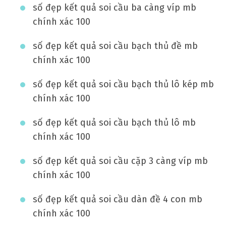
số đẹp kết quả soi cầu ba càng víp mb
chính xác 100
số đẹp kết quả soi cầu bạch thủ đề mb
chính xác 100
số đẹp kết quả soi cầu bạch thủ lô kép mb
chính xác 100
số đẹp kết quả soi cầu bạch thủ lô mb
chính xác 100
số đẹp kết quả soi cầu cặp 3 càng víp mb
chính xác 100
số đẹp kết quả soi cầu dàn đề 4 con mb
chính xác 100