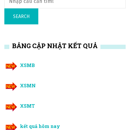
p
k
SEARCH
ế
t
q
u
BẢNG CẬP NHẬT KẾT QUẢ
ả
s
XSMB
o
i
c
XSMN
ầ
u
XSMT
b
ạ
c
kết quả hôm nay