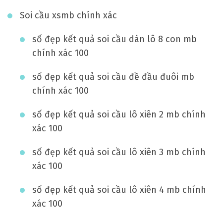
Soi cầu xsmb chính xác
số đẹp kết quả soi cầu dàn lô 8 con mb
chính xác 100
số đẹp kết quả soi cầu đề đầu đuôi mb
chính xác 100
số đẹp kết quả soi cầu lô xiên 2 mb chính
xác 100
số đẹp kết quả soi cầu lô xiên 3 mb chính
xác 100
số đẹp kết quả soi cầu lô xiên 4 mb chính
xác 100