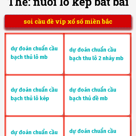
Thẻ:
nuôi lô kép bat bai
soi cầu đề víp xổ số miền bắc
dự đoán chuẩn cầu
dự đoán chuẩn cầu
bạch thủ lô mb
bạch thu lô 2 nháy mb
dự đoán chuẩn cầu
dự đoán chuẩn cầu
bạch thủ lô kép
bạch thủ đề mb
dự đoán chuẩn cầu
dự đoán chuẩn cầu