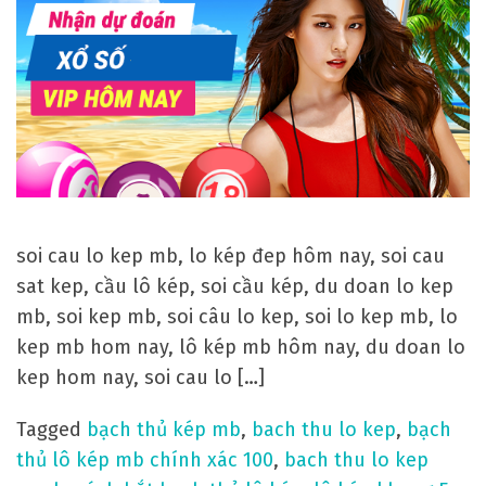
soi cau lo kep mb, lo kép đep hôm nay, soi cau
sat kep, cầu lô kép, soi cầu kép, du doan lo kep
mb, soi kep mb, soi câu lo kep, soi lo kep mb, lo
kep mb hom nay, lô kép mb hôm nay, du doan lo
kep hom nay, soi cau lo […]
Tagged
bạch thủ kép mb
,
bach thu lo kep
,
bạch
thủ lô kép mb chính xác 100
,
bach thu lo kep