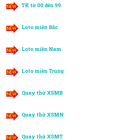
TK từ 00 đến 99
Loto miền Bắc
Loto miền Nam
Loto miền Trung
Quay thử XSMB
Quay thử XSMN
Quay thử XSMT