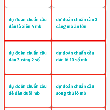
dự đoán chuẩn cầu
dự đoán chuẩn cầu 3
dàn lô xiên 4 mb
càng mb ăn lớn
dự đoán chuẩn cầu
dự đoán chuẩn cầu
dàn 3 càng 2 số
dàn lô 10 số mb
dự đoán chuẩn cầu
dự đoán chuẩn cầu
đề đầu đuôi mb
song thủ lô mb