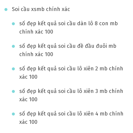
Soi cầu xsmb chính xác
số đẹp kết quả soi cầu dàn lô 8 con mb
chính xác 100
số đẹp kết quả soi cầu đề đầu đuôi mb
chính xác 100
số đẹp kết quả soi cầu lô xiên 2 mb chính
xác 100
số đẹp kết quả soi cầu lô xiên 3 mb chính
xác 100
số đẹp kết quả soi cầu lô xiên 4 mb chính
xác 100