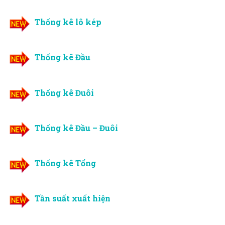
Thống kê lô kép
Thống kê Đầu
Thống kê Đuôi
Thống kê Đầu – Đuôi
Thống kê Tổng
Tần suất xuất hiện