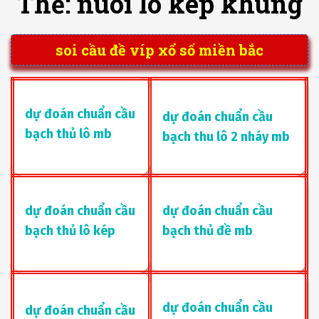
Thẻ:
nuôi lô kép khung
soi cầu đề víp xổ số miền bắc
dự đoán chuẩn cầu
dự đoán chuẩn cầu
bạch thủ lô mb
bạch thu lô 2 nháy mb
dự đoán chuẩn cầu
dự đoán chuẩn cầu
bạch thủ lô kép
bạch thủ đề mb
dự đoán chuẩn cầu
dự đoán chuẩn cầu