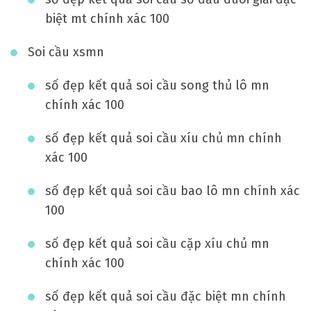
biệt mt chính xác 100
Soi cầu xsmn
số đẹp kết quả soi cầu song thủ lô mn
chính xác 100
số đẹp kết quả soi cầu xíu chủ mn chính
xác 100
số đẹp kết quả soi cầu bao lô mn chính xác
100
số đẹp kết quả soi cầu cặp xíu chủ mn
chính xác 100
số đẹp kết quả soi cầu đặc biệt mn chính