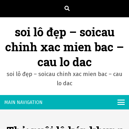
S
k
i
soi lô đẹp – soicau
p
t
chinh xac mien bac –
o
c
cau lo dac
o
n
soi lô đẹp – soicau chinh xac mien bac – cau
t
lo dac
e
n
t