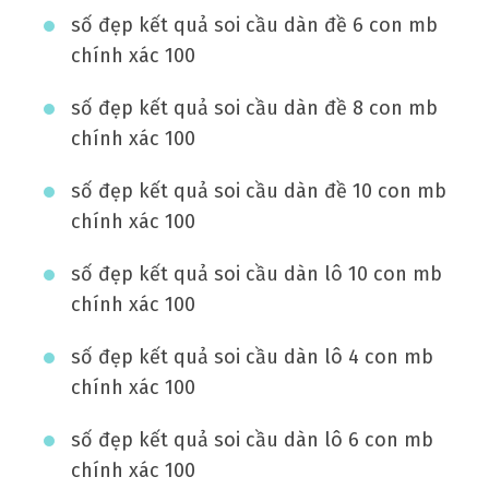
số đẹp kết quả soi cầu dàn đề 6 con mb
chính xác 100
số đẹp kết quả soi cầu dàn đề 8 con mb
chính xác 100
số đẹp kết quả soi cầu dàn đề 10 con mb
chính xác 100
số đẹp kết quả soi cầu dàn lô 10 con mb
chính xác 100
số đẹp kết quả soi cầu dàn lô 4 con mb
chính xác 100
số đẹp kết quả soi cầu dàn lô 6 con mb
chính xác 100