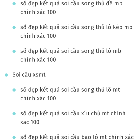
số đẹp kết quả soi cầu song thủ đề mb
chính xác 100
số đẹp kết quả soi cầu song thủ lô kép mb
chính xác 100
số đẹp kết quả soi cầu song thủ lô mb
chính xác 100
Soi cầu xsmt
số đẹp kết quả soi cầu song thủ lô mt
chính xác 100
số đẹp kết quả soi cầu xíu chủ mt chính
xác 100
số đẹp kết quả soi cầu bao lô mt chính xác