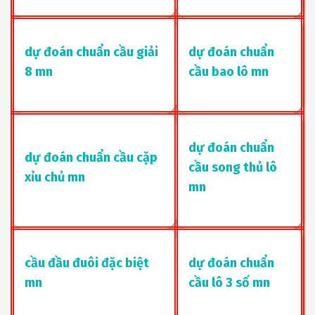
dự đoán chuẩn cầu giải
dự đoán chuẩn
8 mn
cầu bao lô mn
dự đoán chuẩn
dự đoán chuẩn cầu cặp
cầu song thủ lô
xỉu chủ mn
mn
cầu đầu đuôi đặc biệt
dự đoán chuẩn
mn
cầu lô 3 số mn