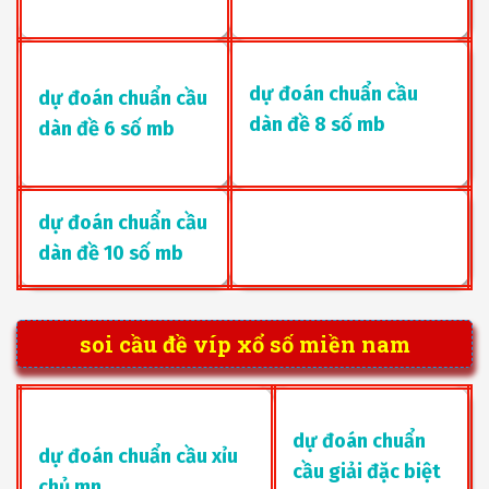
dự đoán chuẩn cầu
dự đoán chuẩn cầu
dàn đề 8 số mb
dàn đề 6 số mb
dự đoán chuẩn cầu
dàn đề 10 số mb
soi cầu đề víp xổ số miền nam
dự đoán chuẩn
dự đoán chuẩn cầu xỉu
cầu giải đặc biệt
chủ mn