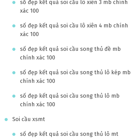
số đẹp kết quả soi cầu lô xiên 3 mb chính
xác 100
số đẹp kết quả soi cầu lô xiên 4 mb chính
xác 100
số đẹp kết quả soi cầu song thủ đề mb
chính xác 100
số đẹp kết quả soi cầu song thủ lô kép mb
chính xác 100
số đẹp kết quả soi cầu song thủ lô mb
chính xác 100
Soi cầu xsmt
số đẹp kết quả soi cầu song thủ lô mt