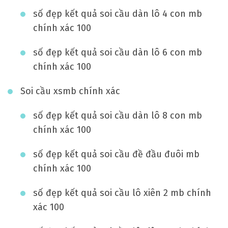
số đẹp kết quả soi cầu dàn lô 4 con mb
chính xác 100
số đẹp kết quả soi cầu dàn lô 6 con mb
chính xác 100
Soi cầu xsmb chính xác
số đẹp kết quả soi cầu dàn lô 8 con mb
chính xác 100
số đẹp kết quả soi cầu đề đầu đuôi mb
chính xác 100
số đẹp kết quả soi cầu lô xiên 2 mb chính
xác 100