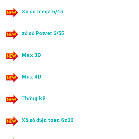
n
Xo so mega 6/45
h
x
á
xổ số Power 6/55
c
1
Max 3D
0
0
Max 4D
Thống kê
Xổ số điện toán 6x36