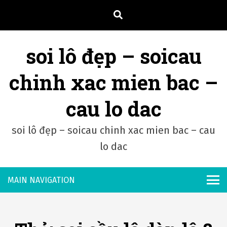
S
k
i
soi lô đẹp – soicau
p
t
chinh xac mien bac –
o
c
cau lo dac
o
n
soi lô đẹp – soicau chinh xac mien bac – cau
t
lo dac
e
n
t