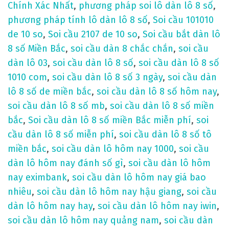
Chính Xác Nhất
,
phương pháp soi lô dàn lô 8 số
,
phương pháp tính lô dàn lô 8 số
,
Soi cầu 101010
de 10 so
,
Soi cầu 2107 de 10 so
,
Soi cầu bắt dàn lô
8 số Miền Bắc
,
soi cầu dàn 8 chắc chắn
,
soi cầu
dàn lô 03
,
soi cầu dàn lô 8 số
,
soi cầu dàn lô 8 số
1010 com
,
soi cầu dàn lô 8 số 3 ngày
,
soi cầu dàn
lô 8 số de miền bắc
,
soi cầu dàn lô 8 số hôm nay
,
soi cầu dàn lô 8 số mb
,
soi cầu dàn lô 8 số miền
bắc
,
Soi cầu dàn lô 8 số miền Bắc miễn phí
,
soi
cầu dàn lô 8 số miễn phí
,
soi cầu dàn lô 8 số tô
miền bắc
,
soi cầu dàn lô hôm nay 1000
,
soi cầu
dàn lô hôm nay đánh số gì
,
soi cầu dàn lô hôm
nay eximbank
,
soi cầu dàn lô hôm nay giá bao
nhiêu
,
soi cầu dàn lô hôm nay hậu giang
,
soi cầu
dàn lô hôm nay hay
,
soi cầu dàn lô hôm nay iwin
,
soi cầu dàn lô hôm nay quảng nam
,
soi cầu dàn