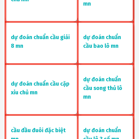
mn
dự đoán chuẩn cầu giải
dự đoán chuẩn
8 mn
cầu bao lô mn
dự đoán chuẩn
dự đoán chuẩn cầu cặp
cầu song thủ lô
xỉu chủ mn
mn
cầu đầu đuôi đặc biệt
dự đoán chuẩn