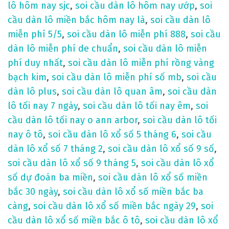
lô hôm nay sjc
,
soi cầu dàn lô hôm nay ướp
,
soi
cầu dàn lô miền bắc hôm nay là
,
soi cầu dàn lô
miễn phí 5/5
,
soi cầu dàn lô miễn phí 888
,
soi cầu
dàn lô miễn phí de chuẩn
,
soi cầu dàn lô miễn
phí duy nhất
,
soi cầu dàn lô miễn phí rồng vàng
bạch kim
,
soi cầu dàn lô miễn phí số mb
,
soi cầu
dàn lô plus
,
soi cầu dàn lô quan âm
,
soi cầu dàn
lô tối nay 7 ngày
,
soi cầu dàn lô tối nay êm
,
soi
cầu dàn lô tối nay o ann arbor
,
soi cầu dàn lô tối
nay ô tô
,
soi cầu dàn lô xổ số 5 tháng 6
,
soi cầu
dàn lô xổ số 7 tháng 2
,
soi cầu dàn lô xổ số 9 số
,
soi cầu dàn lô xổ số 9 tháng 5
,
soi cầu dàn lô xổ
số dự đoán ba miền
,
soi cầu dàn lô xổ số miền
bắc 30 ngày
,
soi cầu dàn lô xổ số miền bắc ba
càng
,
soi cầu dàn lô xổ số miền bắc ngày 29
,
soi
cầu dàn lô xổ số miền bắc ô tô
,
soi cầu dàn lô xổ