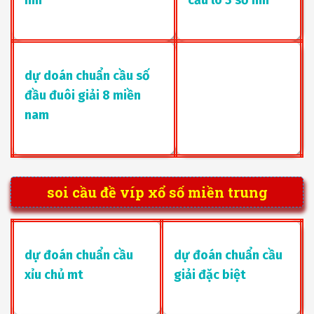
mn
cầu lô 3 số mn
dự doán chuẩn cầu số
đầu đuôi giải 8 miền
nam
soi cầu đề víp xổ số miền trung
dự đoán chuẩn cầu
dự đoán chuẩn cầu
xỉu chủ mt
giải đặc biệt