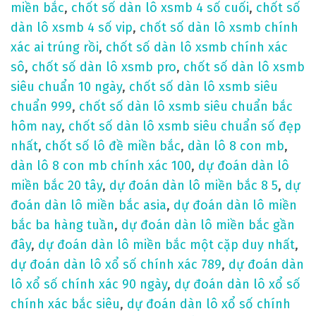
miền bắc
,
chốt số dàn lô xsmb 4 số cuối
,
chốt số
dàn lô xsmb 4 số vip
,
chốt số dàn lô xsmb chính
xác ai trúng rồi
,
chốt số dàn lô xsmb chính xác
sô
,
chốt số dàn lô xsmb pro
,
chốt số dàn lô xsmb
siêu chuẩn 10 ngày
,
chốt số dàn lô xsmb siêu
chuẩn 999
,
chốt số dàn lô xsmb siêu chuẩn bắc
hôm nay
,
chốt số dàn lô xsmb siêu chuẩn số đẹp
nhất
,
chốt số lô đề miền bắc
,
dàn lô 8 con mb
,
dàn lô 8 con mb chính xác 100
,
dự đoán dàn lô
miền bắc 20 tây
,
dự đoán dàn lô miền bắc 8 5
,
dự
đoán dàn lô miền bắc asia
,
dự đoán dàn lô miền
bắc ba hàng tuần
,
dự đoán dàn lô miền bắc gần
đây
,
dự đoán dàn lô miền bắc một cặp duy nhất
,
dự đoán dàn lô xổ số chính xác 789
,
dự đoán dàn
lô xổ số chính xác 90 ngày
,
dự đoán dàn lô xổ số
chính xác bắc siêu
,
dự đoán dàn lô xổ số chính