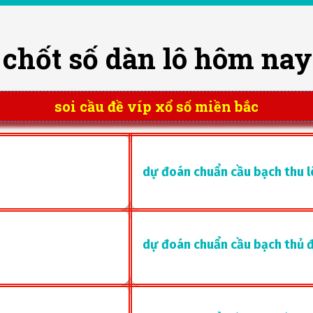
:
chốt số dàn lô hôm nay 
soi cầu đề víp xổ số miền bắc
dự đoán chuẩn cầu bạch thu l
dự đoán chuẩn cầu bạch thủ 