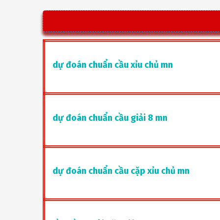
dự đoán chuẩn cầu xỉu chủ mn
dự đoán chuẩn cầu giải 8 mn
dự đoán chuẩn cầu cặp xỉu chủ mn