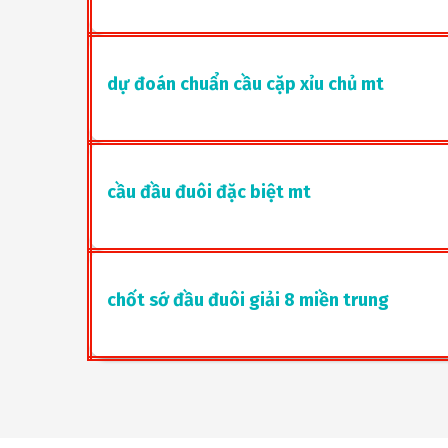
dự đoán chuẩn cầu cặp xỉu chủ mt
cầu đầu đuôi đặc biệt mt
chốt sớ đầu đuôi giải 8 miền trung