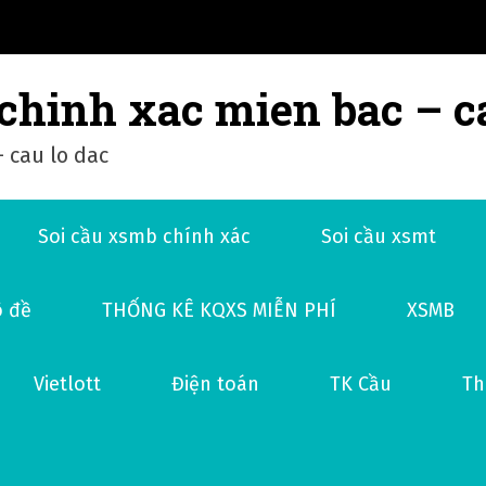
 chinh xac mien bac – c
– cau lo dac
Soi cầu xsmb chính xác
Soi cầu xsmt
ô đề
THỐNG KÊ KQXS MIỄN PHÍ
XSMB
Vietlott
Điện toán
TK Cầu
Th