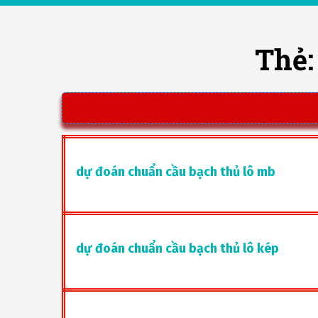
Thẻ
dự đoán chuẩn cầu bạch thủ lô mb
dự đoán chuẩn cầu bạch thủ lô kép