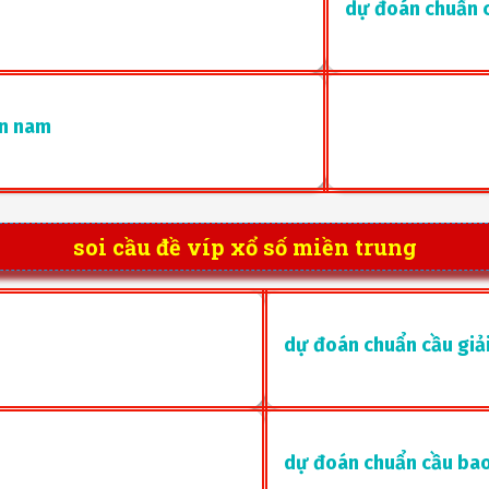
dự đoán chuẩn c
ền nam
soi cầu đề víp xổ số miền trung
dự đoán chuẩn cầu giải
dự đoán chuẩn cầu bao