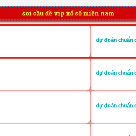
soi cầu đề víp xổ số miền nam
dự đoán chuẩn c
dự đoán chuẩn 
dự đoán chuẩn c