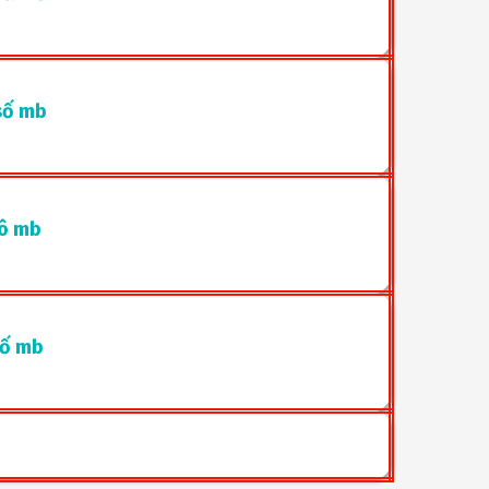
số mb
lô mb
số mb