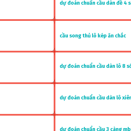
dự đoán chuẩn cầu dàn đề 4 
cầu song thủ lô kép ăn chắc
dự đoán chuẩn cầu dàn lô 8 
dự đoán chuẩn cầu dàn lô xiê
dự đoán chuẩn cầu 3 càng mb