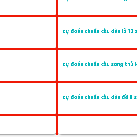
dự đoán chuẩn cầu dàn lô 10 
dự đoán chuẩn cầu song thủ 
dự đoán chuẩn cầu dàn đề 8 