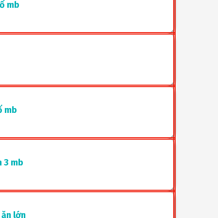
số mb
số mb
n 3 mb
 ăn lớn