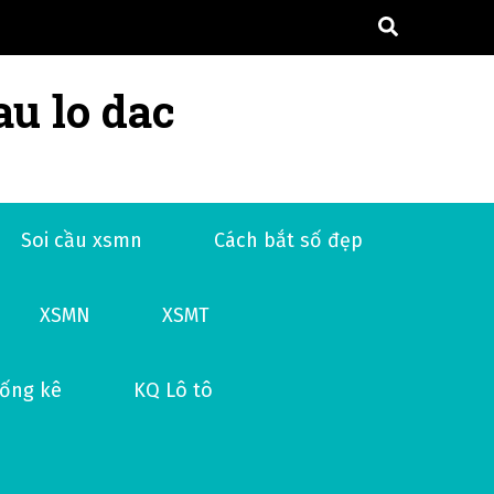
au lo dac
Soi cầu xsmn
Cách bắt số đẹp
XSMN
XSMT
ống kê
KQ Lô tô