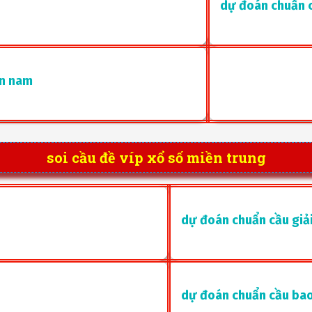
dự đoán chuẩn c
ền nam
soi cầu đề víp xổ số miền trung
dự đoán chuẩn cầu giải
dự đoán chuẩn cầu bao