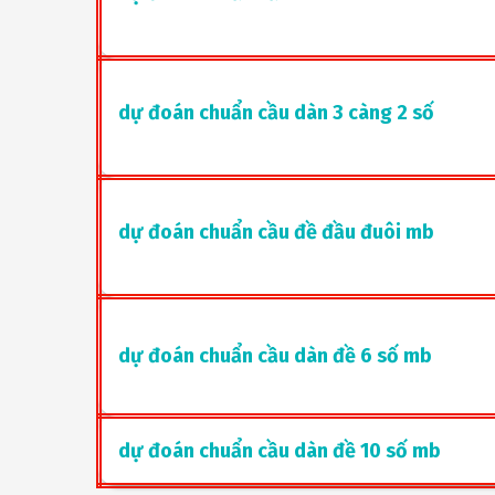
dự đoán chuẩn cầu dàn 3 càng 2 số
dự đoán chuẩn cầu đề đầu đuôi mb
dự đoán chuẩn cầu dàn đề 6 số mb
dự đoán chuẩn cầu dàn đề 10 số mb