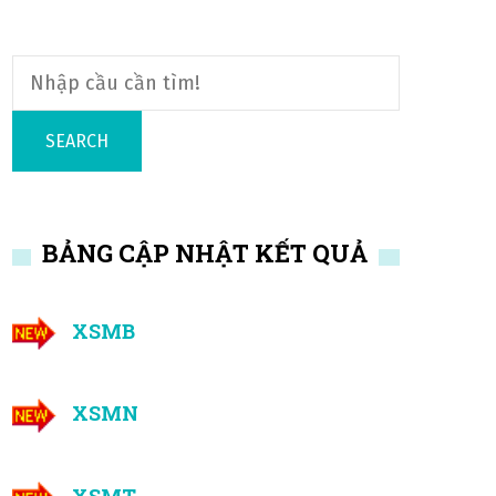
SEARCH
BẢNG CẬP NHẬT KẾT QUẢ
XSMB
XSMN