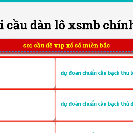
i cầu dàn lô xsmb chính
soi cầu đề víp xổ số miền bắc
dự đoán chuẩn cầu bạch thu l
dự đoán chuẩn cầu bạch thủ 