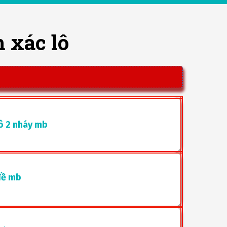
 xác lô
ô 2 nháy mb
đề mb