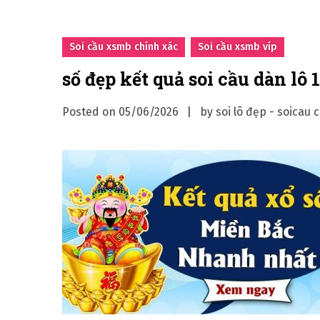
Soi cầu xsmb chính xác
Soi cầu xsmb víp
số đẹp kết quả soi cầu dàn lô
Posted on
05/06/2026
by
soi lô đẹp - soicau 