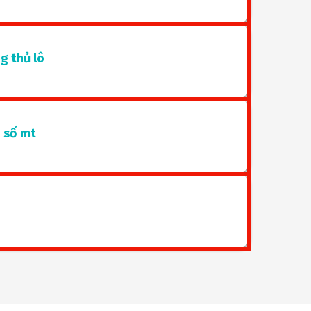
g thủ lô
3 số mt