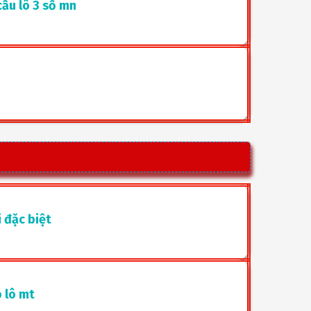
ầu lô 3 số mn
 đặc biệt
 lô mt