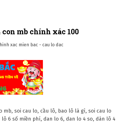
 4 con mb chính xác 100
chinh xac mien bac - cau lo dac
 mb, soi cau lo, cầu lô, bao lô là gì, soi cau lo
n lô 6 số miền phí, dan lo 6, dan lo 4 so, dàn lô 4