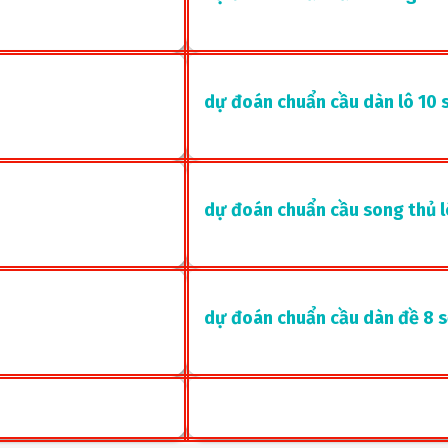
dự đoán chuẩn cầu dàn lô 10 
dự đoán chuẩn cầu song thủ 
dự đoán chuẩn cầu dàn đề 8 