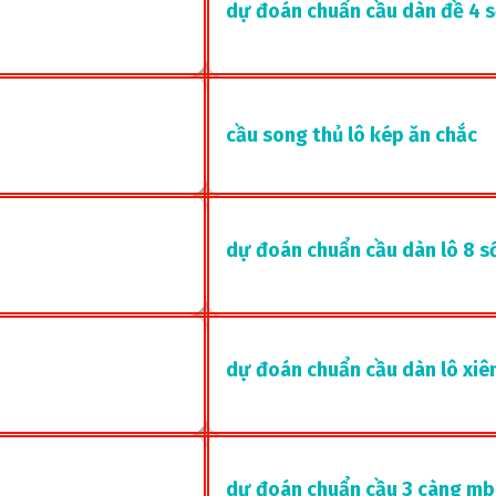
dự đoán chuẩn cầu dàn đề 4 
cầu song thủ lô kép ăn chắc
dự đoán chuẩn cầu dàn lô 8 
dự đoán chuẩn cầu dàn lô xiê
dự đoán chuẩn cầu 3 càng mb