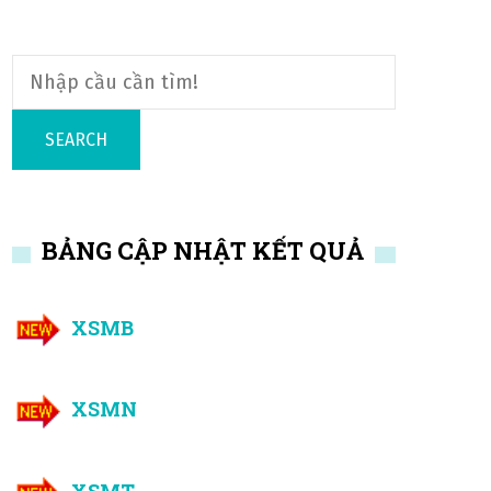
SEARCH
BẢNG CẬP NHẬT KẾT QUẢ
XSMB
XSMN