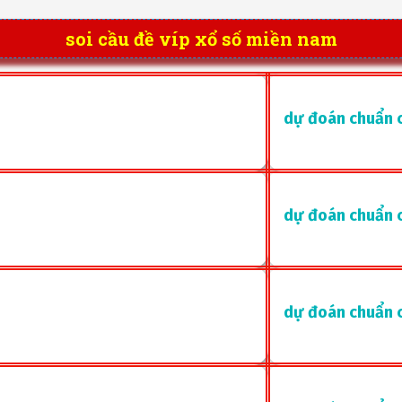
soi cầu đề víp xổ số miền nam
dự đoán chuẩn c
dự đoán chuẩn 
dự đoán chuẩn c