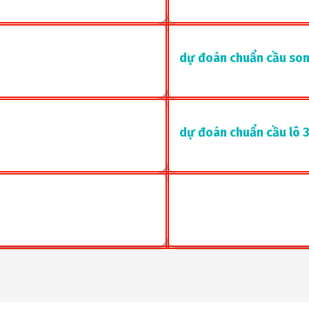
dự đoán chuẩn cầu son
dự đoán chuẩn cầu lô 