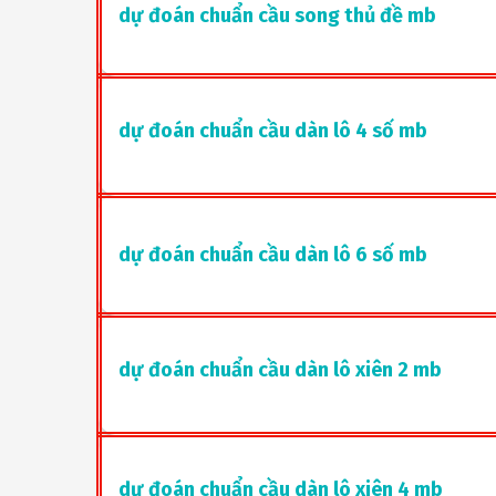
dự đoán chuẩn cầu song thủ đề mb
dự đoán chuẩn cầu dàn lô 4 số mb
dự đoán chuẩn cầu dàn lô 6 số mb
dự đoán chuẩn cầu dàn lô xiên 2 mb
dự đoán chuẩn cầu dàn lô xiên 4 mb