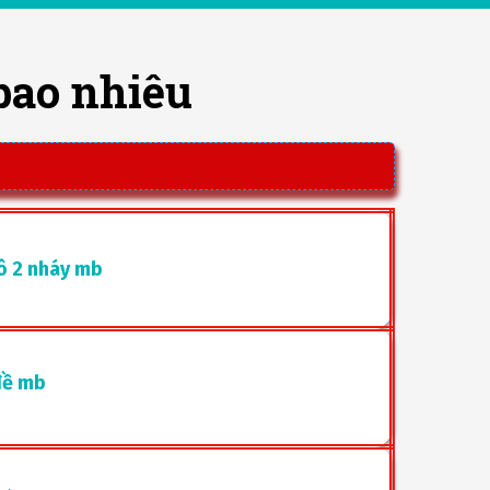
bao nhiêu
ô 2 nháy mb
đề mb