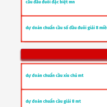
cầu đầu đuôi đặc biệt mn
dự doán chuẩn cầu số đầu đuôi giải 8 mi
dự đoán chuẩn cầu xỉu chủ mt
dự đoán chuẩn cầu giải 8 mt