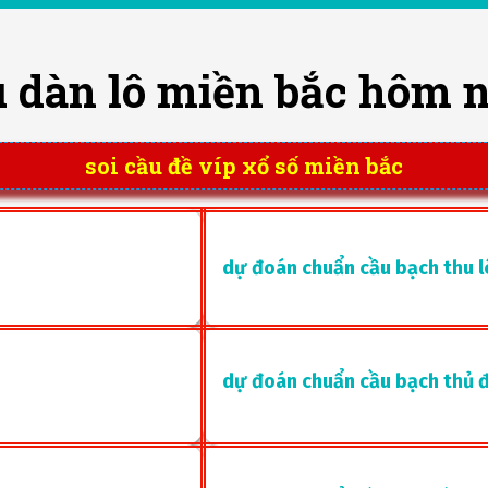
 dàn lô miền bắc hôm 
soi cầu đề víp xổ số miền bắc
dự đoán chuẩn cầu bạch thu l
dự đoán chuẩn cầu bạch thủ 