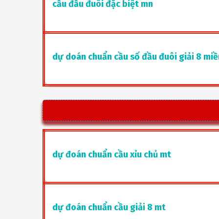
cầu đầu đuôi đặc biệt mn
dự doán chuẩn cầu số đầu đuôi giải 8 mi
dự đoán chuẩn cầu xỉu chủ mt
dự đoán chuẩn cầu giải 8 mt