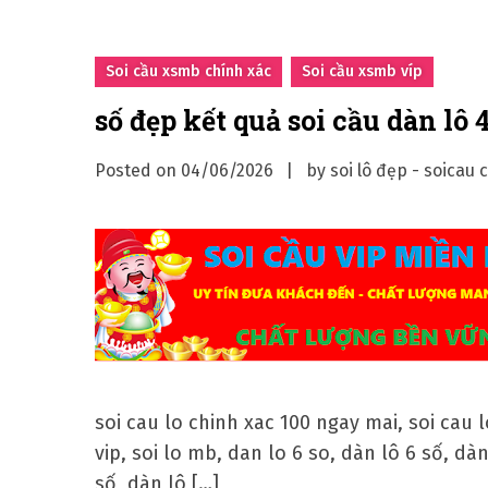
Soi cầu xsmb chính xác
Soi cầu xsmb víp
số đẹp kết quả soi cầu dàn lô
Posted on
04/06/2026
by
soi lô đẹp - soicau 
soi cau lo chinh xac 100 ngay mai, soi cau lo
vip, soi lo mb, dan lo 6 so, dàn lô 6 số, dà
số, dàn lô […]