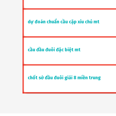
dự đoán chuẩn cầu cặp xỉu chủ mt
cầu đầu đuôi đặc biệt mt
chốt sớ đầu đuôi giải 8 miền trung