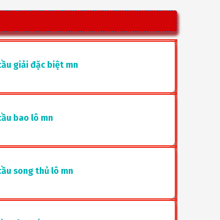
ầu giải đặc biệt mn
cầu bao lô mn
ầu song thủ lô mn