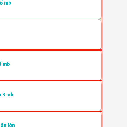
số mb
số mb
n 3 mb
 ăn lớn