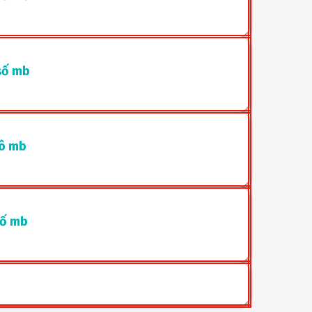
số mb
lô mb
số mb