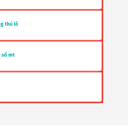
g thủ lô
3 số mt