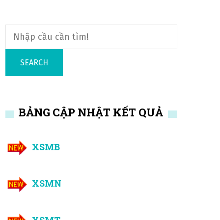
SEARCH
BẢNG CẬP NHẬT KẾT QUẢ
XSMB
XSMN