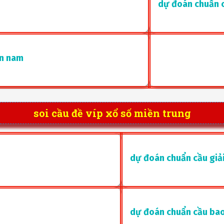
dự đoán chuẩn c
ền nam
soi cầu đề víp xổ số miền trung
dự đoán chuẩn cầu giải
dự đoán chuẩn cầu bao