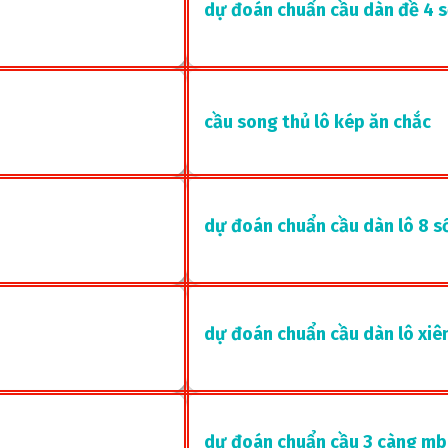
dự đoán chuẩn cầu dàn đề 4 
cầu song thủ lô kép ăn chắc
dự đoán chuẩn cầu dàn lô 8 
dự đoán chuẩn cầu dàn lô xiê
dự đoán chuẩn cầu 3 càng mb