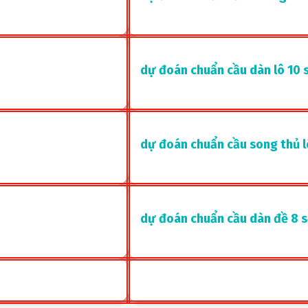
dự đoán chuẩn cầu dàn lô 10 
dự đoán chuẩn cầu song thủ 
dự đoán chuẩn cầu dàn đề 8 