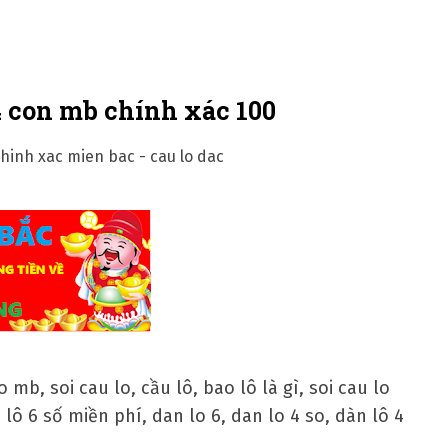
 4 con mb chính xác 100
chinh xac mien bac - cau lo dac
 mb, soi cau lo, cầu lô, bao lô là gì, soi cau lo
n lô 6 số miền phí, dan lo 6, dan lo 4 so, dàn lô 4