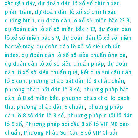
xác gần đây
,
dự đoán dàn lô xổ số chính xác
phần trăm
,
dự đoán dàn lô xổ số chính xác
quảng bình
,
dự đoán dàn lô xổ số miền bắc 23 9
,
dự đoán dàn lô xổ số miền bắc r 12
,
dự đoán dàn
lô xổ số miền bắc s 9
,
dự đoán dàn lô xổ số miền
bắc về máy
,
dự đoán dàn lô xổ số siêu chuẩn
index
,
dự đoán dàn lô xổ số siêu chuẩn ông bà
,
dự đoán dàn lô xổ số siêu chuẩn pháp
,
dự đoán
dàn lô xổ số siêu chuẩn quả
,
kết quả soi cầu dàn
lô 8 con
,
phương pháp bắt dàn lô 8 chắc chắn
,
phương pháp bắt dàn lô 8 số
,
phương pháp bắt
dàn lô 8 số miền bắc
,
phuong phap choi lo bach
thu
,
phương pháp dàn 8 chuẩn
,
phương pháp
dàn lô 8 số dàn lô 8 số
,
phương pháp nuôi lô dàn
lô 8 số
,
Phương pháp soi cầu 8 số lô VIP MB bao
chuẩn
,
Phương Pháp Soi Cầu 8 số VIP Chuẩn