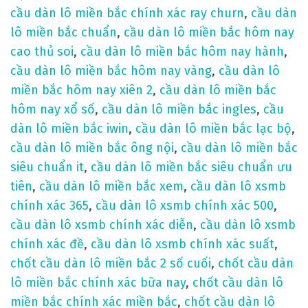
n
cầu dàn lô miền bắc chính xác ray churn
,
cầu dàn
h
lô miền bắc chuẩn
,
cầu dàn lô miền bắc hôm nay
x
cao thủ soi
,
cầu dàn lô miền bắc hôm nay hành
,
á
cầu dàn lô miền bắc hôm nay vàng
,
cầu dàn lô
c
miền bắc hôm nay xiên 2
,
cầu dàn lô miền bắc
1
hôm nay xổ số
,
cầu dàn lô miền bắc ingles
,
cầu
0
dàn lô miền bắc iwin
,
cầu dàn lô miền bắc lạc bộ
,
0
cầu dàn lô miền bắc ông nội
,
cầu dàn lô miền bắc
siêu chuẩn it
,
cầu dàn lô miền bắc siêu chuẩn ưu
tiên
,
cầu dàn lô miền bắc xem
,
cầu dàn lô xsmb
chính xác 365
,
cầu dàn lô xsmb chính xác 500
,
cầu dàn lô xsmb chính xác diễn
,
cầu dàn lô xsmb
chính xác đề
,
cầu dàn lô xsmb chính xác suất
,
chốt cầu dàn lô miền bắc 2 số cuối
,
chốt cầu dàn
lô miền bắc chính xác bữa nay
,
chốt cầu dàn lô
miền bắc chính xác miền bắc
,
chốt cầu dàn lô