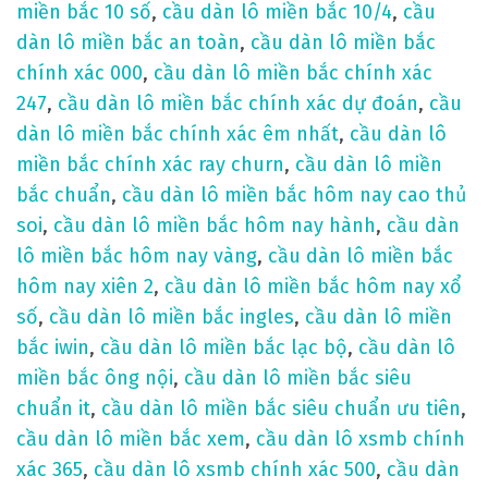
miền bắc 10 số
,
cầu dàn lô miền bắc 10/4
,
cầu
dàn lô miền bắc an toàn
,
cầu dàn lô miền bắc
chính xác 000
,
cầu dàn lô miền bắc chính xác
247
,
cầu dàn lô miền bắc chính xác dự đoán
,
cầu
dàn lô miền bắc chính xác êm nhất
,
cầu dàn lô
miền bắc chính xác ray churn
,
cầu dàn lô miền
bắc chuẩn
,
cầu dàn lô miền bắc hôm nay cao thủ
soi
,
cầu dàn lô miền bắc hôm nay hành
,
cầu dàn
lô miền bắc hôm nay vàng
,
cầu dàn lô miền bắc
hôm nay xiên 2
,
cầu dàn lô miền bắc hôm nay xổ
số
,
cầu dàn lô miền bắc ingles
,
cầu dàn lô miền
bắc iwin
,
cầu dàn lô miền bắc lạc bộ
,
cầu dàn lô
miền bắc ông nội
,
cầu dàn lô miền bắc siêu
chuẩn it
,
cầu dàn lô miền bắc siêu chuẩn ưu tiên
,
cầu dàn lô miền bắc xem
,
cầu dàn lô xsmb chính
xác 365
,
cầu dàn lô xsmb chính xác 500
,
cầu dàn