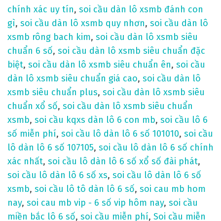
chính xác uy tín
,
soi cầu dàn lô xsmb đánh con
gì
,
soi cầu dàn lô xsmb quy nhơn
,
soi cầu dàn lô
xsmb rông bach kim
,
soi cầu dàn lô xsmb siêu
chuẩn 6 số
,
soi cầu dàn lô xsmb siêu chuẩn đặc
biệt
,
soi cầu dàn lô xsmb siêu chuẩn ên
,
soi cầu
dàn lô xsmb siêu chuẩn giá cao
,
soi cầu dàn lô
xsmb siêu chuẩn plus
,
soi cầu dàn lô xsmb siêu
chuẩn xổ số
,
soi cầu dàn lô xsmb siêu chuẩn
xsmb
,
soi cầu kqxs dàn lô 6 con mb
,
soi cầu lô 6
số miễn phí
,
soi cầu lô dàn lô 6 số 101010
,
soi cầu
lô dàn lô 6 số 107105
,
soi cầu lô dàn lô 6 số chính
xác nhất
,
soi cầu lô dàn lô 6 số xổ số đài phát
,
soi cầu lô dàn lô 6 số xs
,
soi cầu lô dàn lô 6 số
xsmb
,
soi cầu lô tô dàn lô 6 số
,
soi cau mb hom
nay
,
soi cau mb vip - 6 số vip hôm nay
,
soi cầu
miền bắc lô 6 số
,
soi cầu miễn phí
,
Soi cầu miễn