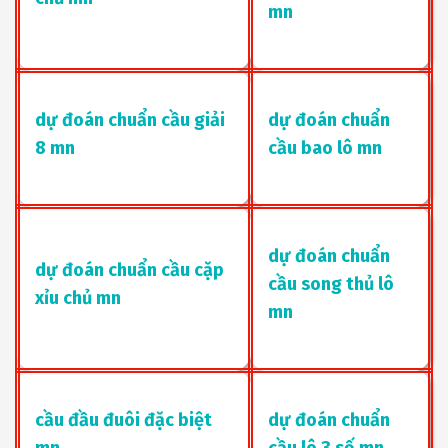
mn
dự đoán chuẩn cầu giải
dự đoán chuẩn
8 mn
cầu bao lô mn
dự đoán chuẩn
dự đoán chuẩn cầu cặp
cầu song thủ lô
xỉu chủ mn
mn
cầu đầu đuôi đặc biệt
dự đoán chuẩn