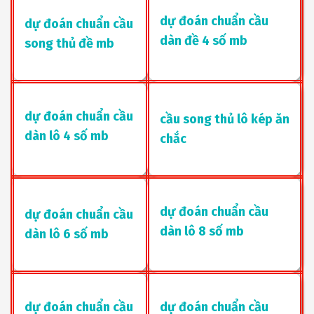
dự đoán chuẩn cầu
dự đoán chuẩn cầu
dàn đề 4 số mb
song thủ đề mb
dự đoán chuẩn cầu
cầu song thủ lô kép ăn
dàn lô 4 số mb
chắc
dự đoán chuẩn cầu
dự đoán chuẩn cầu
dàn lô 8 số mb
dàn lô 6 số mb
dự đoán chuẩn cầu
dự đoán chuẩn cầu