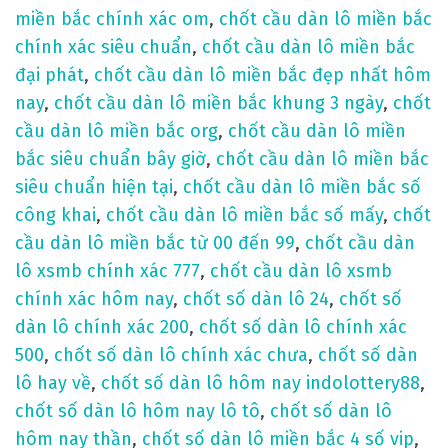
miền bắc chính xác om
,
chốt cầu dàn lô miền bắc
chính xác siêu chuẩn
,
chốt cầu dàn lô miền bắc
đại phát
,
chốt cầu dàn lô miền bắc đẹp nhất hôm
nay
,
chốt cầu dàn lô miền bắc khung 3 ngày
,
chốt
cầu dàn lô miền bắc org
,
chốt cầu dàn lô miền
bắc siêu chuẩn bây giờ
,
chốt cầu dàn lô miền bắc
siêu chuẩn hiện tại
,
chốt cầu dàn lô miền bắc số
công khai
,
chốt cầu dàn lô miền bắc số mấy
,
chốt
cầu dàn lô miền bắc từ 00 đến 99
,
chốt cầu dàn
lô xsmb chính xác 777
,
chốt cầu dàn lô xsmb
chính xác hôm nay
,
chốt số dàn lô 24
,
chốt số
dàn lô chính xác 200
,
chốt số dàn lô chính xác
500
,
chốt số dàn lô chính xác chưa
,
chốt số dàn
lô hay về
,
chốt số dàn lô hôm nay indolottery88
,
chốt số dàn lô hôm nay lô tô
,
chốt số dàn lô
hôm nay thần
,
chốt số dàn lô miền bắc 4 số vip
,