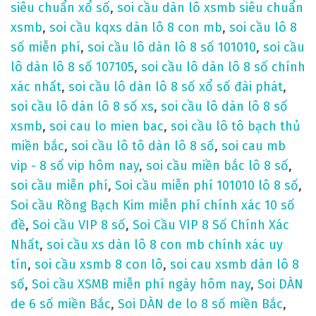
siêu chuẩn xổ số
,
soi cầu dàn lô xsmb siêu chuẩn
xsmb
,
soi cầu kqxs dàn lô 8 con mb
,
soi cầu lô 8
số miễn phí
,
soi cầu lô dàn lô 8 số 101010
,
soi cầu
lô dàn lô 8 số 107105
,
soi cầu lô dàn lô 8 số chính
xác nhất
,
soi cầu lô dàn lô 8 số xổ số đài phát
,
soi cầu lô dàn lô 8 số xs
,
soi cầu lô dàn lô 8 số
xsmb
,
soi cau lo mien bac
,
soi cầu lô tô bạch thủ
miền bắc
,
soi cầu lô tô dàn lô 8 số
,
soi cau mb
vip - 8 số vip hôm nay
,
soi cầu miền bắc lô 8 số
,
soi cầu miễn phí
,
Soi cầu miễn phí 101010 lô 8 số
,
Soi cầu Rồng Bạch Kim miễn phí chính xác 10 số
đề
,
Soi cầu VIP 8 số
,
Soi Cầu VIP 8 Số Chính Xác
Nhất
,
soi cầu xs dàn lô 8 con mb chính xác uy
tín
,
soi cầu xsmb 8 con lô
,
soi cau xsmb dàn lô 8
số
,
Soi cầu XSMB miễn phí ngày hôm nay
,
Soi DÀN
de 6 số miền Bắc
,
Soi DÀN de lo 8 số miền Bắc
,