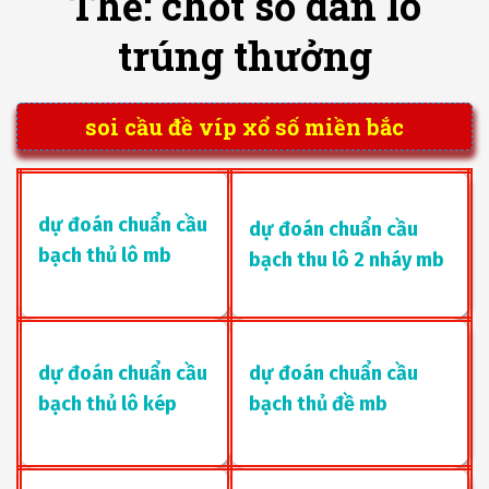
Thẻ:
chốt số dàn lô
trúng thưởng
soi cầu đề víp xổ số miền bắc
dự đoán chuẩn cầu
dự đoán chuẩn cầu
bạch thủ lô mb
bạch thu lô 2 nháy mb
dự đoán chuẩn cầu
dự đoán chuẩn cầu
bạch thủ lô kép
bạch thủ đề mb