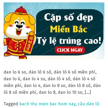
dan lo 6 so, dàn lô 6 số, dàn lô 6 số miền phí,
dan lo 6, dan lo 4 so, dàn lô 4 số, dàn lô 4 số
miền phí, dan lo 4, dan lo 8 so, dàn lô 8 số, dàn
lô 8 số miền phí, dan lo 8, dan lo 10 so, […]
Tagged
bach thu mien bac hom nay
,
cầu dàn lô