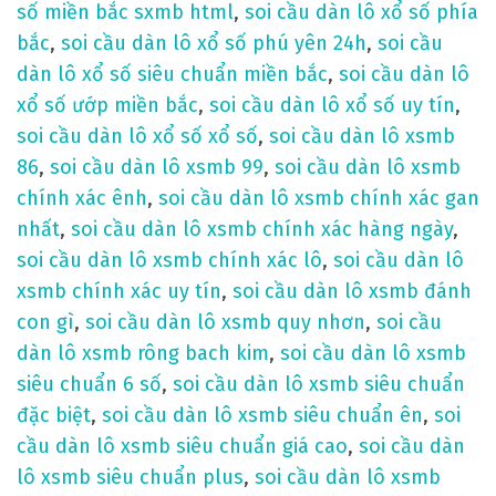
số miền bắc sxmb html
,
soi cầu dàn lô xổ số phía
bắc
,
soi cầu dàn lô xổ số phú yên 24h
,
soi cầu
dàn lô xổ số siêu chuẩn miền bắc
,
soi cầu dàn lô
xổ số ướp miền bắc
,
soi cầu dàn lô xổ số uy tín
,
soi cầu dàn lô xổ số xổ số
,
soi cầu dàn lô xsmb
86
,
soi cầu dàn lô xsmb 99
,
soi cầu dàn lô xsmb
chính xác ênh
,
soi cầu dàn lô xsmb chính xác gan
nhất
,
soi cầu dàn lô xsmb chính xác hàng ngày
,
soi cầu dàn lô xsmb chính xác lô
,
soi cầu dàn lô
xsmb chính xác uy tín
,
soi cầu dàn lô xsmb đánh
con gì
,
soi cầu dàn lô xsmb quy nhơn
,
soi cầu
dàn lô xsmb rông bach kim
,
soi cầu dàn lô xsmb
siêu chuẩn 6 số
,
soi cầu dàn lô xsmb siêu chuẩn
đặc biệt
,
soi cầu dàn lô xsmb siêu chuẩn ên
,
soi
cầu dàn lô xsmb siêu chuẩn giá cao
,
soi cầu dàn
lô xsmb siêu chuẩn plus
,
soi cầu dàn lô xsmb