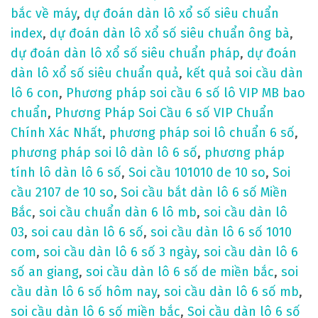
bắc về máy
,
dự đoán dàn lô xổ số siêu chuẩn
index
,
dự đoán dàn lô xổ số siêu chuẩn ông bà
,
dự đoán dàn lô xổ số siêu chuẩn pháp
,
dự đoán
dàn lô xổ số siêu chuẩn quả
,
kết quả soi cầu dàn
lô 6 con
,
Phương pháp soi cầu 6 số lô VIP MB bao
chuẩn
,
Phương Pháp Soi Cầu 6 số VIP Chuẩn
Chính Xác Nhất
,
phương pháp soi lô chuẩn 6 số
,
phương pháp soi lô dàn lô 6 số
,
phương pháp
tính lô dàn lô 6 số
,
Soi cầu 101010 de 10 so
,
Soi
cầu 2107 de 10 so
,
Soi cầu bắt dàn lô 6 số Miền
Bắc
,
soi cầu chuẩn dàn 6 lô mb
,
soi cầu dàn lô
03
,
soi cau dàn lô 6 số
,
soi cầu dàn lô 6 số 1010
com
,
soi cầu dàn lô 6 số 3 ngày
,
soi cầu dàn lô 6
số an giang
,
soi cầu dàn lô 6 số de miền bắc
,
soi
cầu dàn lô 6 số hôm nay
,
soi cầu dàn lô 6 số mb
,
soi cầu dàn lô 6 số miền bắc
,
Soi cầu dàn lô 6 số