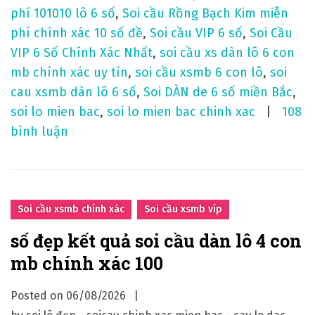
phí 101010 lô 6 số
,
Soi cầu Rồng Bạch Kim miễn
phí chính xác 10 số đề
,
Soi cầu VIP 6 số
,
Soi Cầu
VIP 6 Số Chính Xác Nhất
,
soi cầu xs dàn lô 6 con
mb chính xác uy tín
,
soi cầu xsmb 6 con lô
,
soi
cau xsmb dàn lô 6 số
,
Soi DÀN de 6 số miền Bắc
,
soi lo mien bac
,
soi lo mien bac chinh xac
108
ở
bình luận
s
ố
đ
ẹ
Soi cầu xsmb chính xác
Soi cầu xsmb víp
p
số đẹp kết quả soi cầu dàn lô 4 con
k
mb chính xác 100
ế
t
Posted on
06/08/2026
q