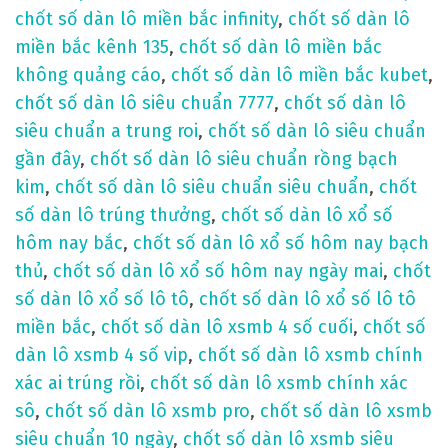
chốt số dàn lô miền bắc infinity
,
chốt số dàn lô
miền bắc kênh 135
,
chốt số dàn lô miền bắc
không quảng cáo
,
chốt số dàn lô miền bắc kubet
,
chốt số dàn lô siêu chuẩn 7777
,
chốt số dàn lô
siêu chuẩn a trung roi
,
chốt số dàn lô siêu chuẩn
gần đây
,
chốt số dàn lô siêu chuẩn rồng bạch
kim
,
chốt số dàn lô siêu chuẩn siêu chuẩn
,
chốt
số dàn lô trúng thưởng
,
chốt số dàn lô xổ số
hôm nay bắc
,
chốt số dàn lô xổ số hôm nay bạch
thủ
,
chốt số dàn lô xổ số hôm nay ngày mai
,
chốt
số dàn lô xổ số lô tô
,
chốt số dàn lô xổ số lô tô
miền bắc
,
chốt số dàn lô xsmb 4 số cuối
,
chốt số
dàn lô xsmb 4 số vip
,
chốt số dàn lô xsmb chính
xác ai trúng rồi
,
chốt số dàn lô xsmb chính xác
sô
,
chốt số dàn lô xsmb pro
,
chốt số dàn lô xsmb
siêu chuẩn 10 ngày
,
chốt số dàn lô xsmb siêu