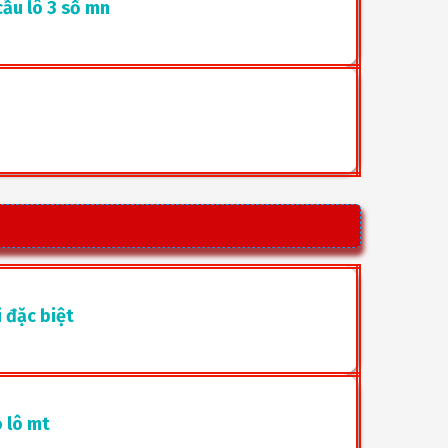
ầu lô 3 số mn
 đặc biệt
 lô mt