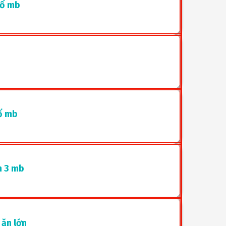
số mb
số mb
n 3 mb
 ăn lớn