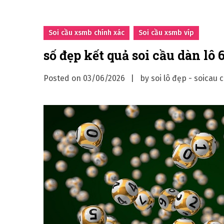
Soi cầu xsmb chính xác
Soi cầu xsmb víp
số đẹp kết quả soi cầu dàn lô
Posted on
03/06/2026
by
soi lô đẹp - soicau 