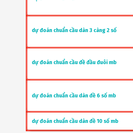
dự đoán chuẩn cầu dàn 3 càng 2 số
dự đoán chuẩn cầu đề đầu đuôi mb
dự đoán chuẩn cầu dàn đề 6 số mb
dự đoán chuẩn cầu dàn đề 10 số mb