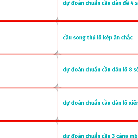
dự đoán chuẩn cầu dàn đề 4 
cầu song thủ lô kép ăn chắc
dự đoán chuẩn cầu dàn lô 8 
dự đoán chuẩn cầu dàn lô xiê
dự đoán chuẩn cầu 3 càng mb