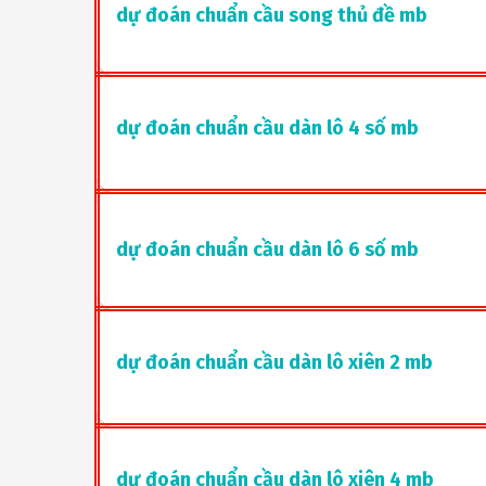
dự đoán chuẩn cầu song thủ đề mb
dự đoán chuẩn cầu dàn lô 4 số mb
dự đoán chuẩn cầu dàn lô 6 số mb
dự đoán chuẩn cầu dàn lô xiên 2 mb
dự đoán chuẩn cầu dàn lô xiên 4 mb