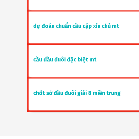
dự đoán chuẩn cầu cặp xỉu chủ mt
cầu đầu đuôi đặc biệt mt
chốt sớ đầu đuôi giải 8 miền trung