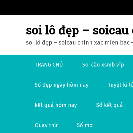
S
k
i
soi lô đẹp – soicau
p
t
soi lô đẹp – soicau chinh xac mien bac 
o
c
o
TRANG CHỦ
Soi cầu xsmb víp
n
t
Số đẹp ngày hôm nay
Tuyệt kĩ l
e
n
t
kết quả hôm nay
Sổ kết quả
Quay thử
Sổ mơ