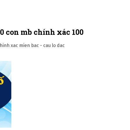
 10 con mb chính xác 100
chinh xac mien bac - cau lo dac