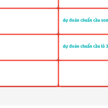
dự đoán chuẩn cầu son
dự đoán chuẩn cầu lô 