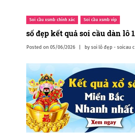
Soi cầu xsmb chính xác
Soi cầu xsmb víp
số đẹp kết quả soi cầu dàn lô
Posted on
05/06/2026
by
soi lô đẹp - soicau 