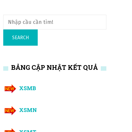
SEARCH
BẢNG CẬP NHẬT KẾT QUẢ
XSMB
XSMN