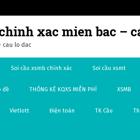
 chinh xac mien bac – c
– cau lo dac
Soi cầu xsmb chính xác
Soi cầu xsmt
ô đề
THỐNG KÊ KQXS MIỄN PHÍ
XSMB
Vietlott
Điện toán
TK Cầu
Th