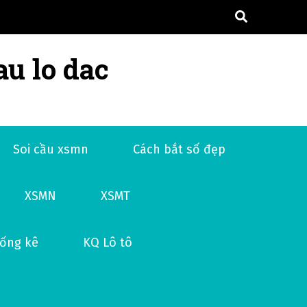
au lo dac
Soi cầu xsmn
Cách bắt số đẹp
XSMN
XSMT
ống kê
KQ Lô tô