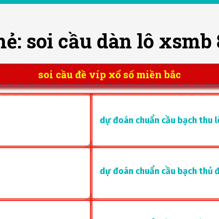
hẻ:
soi cầu dàn lô xsmb
soi cầu đề víp xổ số miền bắc
dự đoán chuẩn cầu bạch thu l
dự đoán chuẩn cầu bạch thủ 