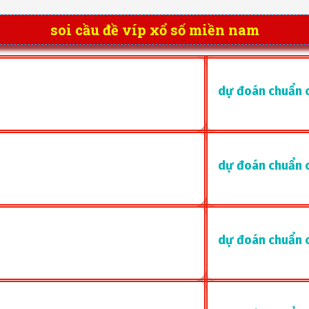
soi cầu đề víp xổ số miền nam
dự đoán chuẩn c
dự đoán chuẩn 
dự đoán chuẩn c