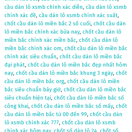
cầu dàn lô xsmb chính xác diễn
,
cầu dàn lô xsmb
chính xác đề
,
cầu dàn lô xsmb chính xác suất
,
chốt cầu dàn lô miền bắc 2 số cuối
,
chốt cầu dàn
lô miền bắc chính xác bữa nay
,
chốt cầu dàn lô
miền bắc chính xác miền bắc
,
chốt cầu dàn lô
miền bắc chính xác om
,
chốt cầu dàn lô miền bắc
chính xác siêu chuẩn
,
chốt cầu dàn lô miền bắc
đại phát
,
chốt cầu dàn lô miền bắc đẹp nhất hôm
nay
,
chốt cầu dàn lô miền bắc khung 3 ngày
,
chốt
cầu dàn lô miền bắc org
,
chốt cầu dàn lô miền
bắc siêu chuẩn bây giờ
,
chốt cầu dàn lô miền bắc
siêu chuẩn hiện tại
,
chốt cầu dàn lô miền bắc số
công khai
,
chốt cầu dàn lô miền bắc số mấy
,
chốt
cầu dàn lô miền bắc từ 00 đến 99
,
chốt cầu dàn
lô xsmb chính xác 777
,
chốt cầu dàn lô xsmb
chính xác hôm nay
,
chốt số dàn lô 24
,
chốt số