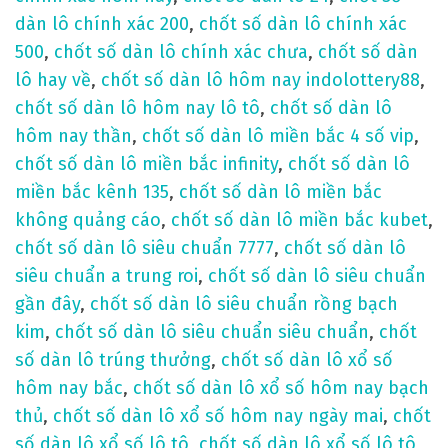
dàn lô chính xác 200
,
chốt số dàn lô chính xác
500
,
chốt số dàn lô chính xác chưa
,
chốt số dàn
lô hay về
,
chốt số dàn lô hôm nay indolottery88
,
chốt số dàn lô hôm nay lô tô
,
chốt số dàn lô
hôm nay thần
,
chốt số dàn lô miền bắc 4 số vip
,
chốt số dàn lô miền bắc infinity
,
chốt số dàn lô
miền bắc kênh 135
,
chốt số dàn lô miền bắc
không quảng cáo
,
chốt số dàn lô miền bắc kubet
,
chốt số dàn lô siêu chuẩn 7777
,
chốt số dàn lô
siêu chuẩn a trung roi
,
chốt số dàn lô siêu chuẩn
gần đây
,
chốt số dàn lô siêu chuẩn rồng bạch
kim
,
chốt số dàn lô siêu chuẩn siêu chuẩn
,
chốt
số dàn lô trúng thưởng
,
chốt số dàn lô xổ số
hôm nay bắc
,
chốt số dàn lô xổ số hôm nay bạch
thủ
,
chốt số dàn lô xổ số hôm nay ngày mai
,
chốt
số dàn lô xổ số lô tô
,
chốt số dàn lô xổ số lô tô