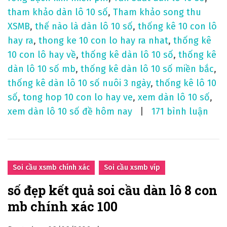
tham khảo dàn lô 10 số
,
Tham khảo song thu
XSMB
,
thế nào là dàn lô 10 số
,
thống kê 10 con lô
hay ra
,
thong ke 10 con lo hay ra nhat
,
thống kê
10 con lô hay về
,
thống kê dàn lô 10 số
,
thống kê
dàn lô 10 số mb
,
thống kê dàn lô 10 số miền bắc
,
thống kê dàn lô 10 số nuôi 3 ngày
,
thống kê lô 10
số
,
tong hop 10 con lo hay ve
,
xem dàn lô 10 số
,
ở
xem dàn lô 10 số đề hôm nay
171 bình luận
s
ố
đ
ẹ
Soi cầu xsmb chính xác
Soi cầu xsmb víp
p
số đẹp kết quả soi cầu dàn lô 8 con
k
mb chính xác 100
ế
t