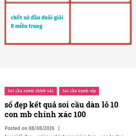
chốt sớ đầu đuôi giải
8 miền trung
Soi cầu xsmb chính xác
Soi cầu xsmb víp
số đẹp kết quả soi cầu dàn lô 10
con mb chính xác 100
Posted on
08/08/2026