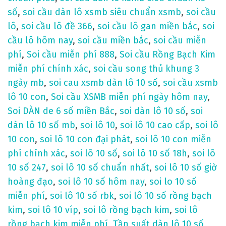
số
,
soi cầu dàn lô xsmb siêu chuẩn xsmb
,
soi cầu
lô
,
soi cầu lô đề 366
,
soi cầu lô gan miền bắc
,
soi
cầu lô hôm nay
,
soi cầu miền bắc
,
soi cầu miễn
phí
,
Soi cầu miễn phí 888
,
Soi cầu Rồng Bạch Kim
miễn phí chính xác
,
soi cầu song thủ khung 3
ngày mb
,
soi cau xsmb dàn lô 10 số
,
soi cầu xsmb
lô 10 con
,
Soi cầu XSMB miễn phí ngày hôm nay
,
Soi DÀN de 6 số miền Bắc
,
soi dàn lô 10 số
,
soi
dàn lô 10 số mb
,
soi lô 10
,
soi lô 10 cao cấp
,
soi lô
10 con
,
soi lô 10 con đại phát
,
soi lô 10 con miễn
phí chính xác
,
soi lô 10 số
,
soi lô 10 số 18h
,
soi lô
10 số 247
,
soi lô 10 số chuẩn nhất
,
soi lô 10 số giờ
hoàng đạo
,
soi lô 10 số hôm nay
,
soi lo 10 số
miễn phí
,
soi lô 10 số rbk
,
soi lô 10 số rồng bạch
kim
,
soi lô 10 víp
,
soi lô rồng bạch kim
,
soi lô
rồng bạch kim miễn phí
,
Tần suất dàn lô 10 số
,