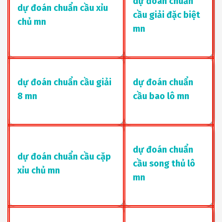
dự đoán chuẩn
dự đoán chuẩn cầu xỉu
cầu giải đặc biệt
chủ mn
mn
dự đoán chuẩn cầu giải
dự đoán chuẩn
8 mn
cầu bao lô mn
dự đoán chuẩn
dự đoán chuẩn cầu cặp
cầu song thủ lô
xỉu chủ mn
mn