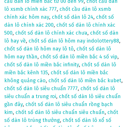
cầu dàn lô miền bắc từ 00 đến 99
,
chốt cầu dàn
lô xsmb chính xác 777
,
chốt cầu dàn lô xsmb
chính xác hôm nay
,
chốt số dàn lô 24
,
chốt số
dàn lô chính xác 200
,
chốt số dàn lô chính xác
500
,
chốt số dàn lô chính xác chưa
,
chốt số dàn
lô hay về
,
chốt số dàn lô hôm nay indolottery88
,
chốt số dàn lô hôm nay lô tô
,
chốt số dàn lô
hôm nay thần
,
chốt số dàn lô miền bắc 4 số vip
,
chốt số dàn lô miền bắc infinity
,
chốt số dàn lô
miền bắc kênh 135
,
chốt số dàn lô miền bắc
không quảng cáo
,
chốt số dàn lô miền bắc kubet
,
chốt số dàn lô siêu chuẩn 7777
,
chốt số dàn lô
siêu chuẩn a trung roi
,
chốt số dàn lô siêu chuẩn
gần đây
,
chốt số dàn lô siêu chuẩn rồng bạch
kim
,
chốt số dàn lô siêu chuẩn siêu chuẩn
,
chốt
số dàn lô trúng thưởng
,
chốt số dàn lô xổ số