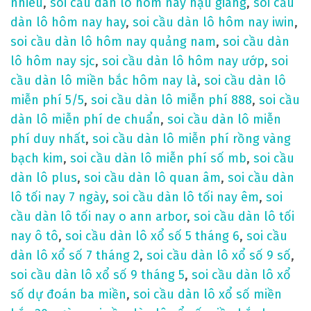
nhiêu
,
soi cầu dàn lô hôm nay hậu giang
,
soi cầu
dàn lô hôm nay hay
,
soi cầu dàn lô hôm nay iwin
,
soi cầu dàn lô hôm nay quảng nam
,
soi cầu dàn
lô hôm nay sjc
,
soi cầu dàn lô hôm nay ướp
,
soi
cầu dàn lô miền bắc hôm nay là
,
soi cầu dàn lô
miễn phí 5/5
,
soi cầu dàn lô miễn phí 888
,
soi cầu
dàn lô miễn phí de chuẩn
,
soi cầu dàn lô miễn
phí duy nhất
,
soi cầu dàn lô miễn phí rồng vàng
bạch kim
,
soi cầu dàn lô miễn phí số mb
,
soi cầu
dàn lô plus
,
soi cầu dàn lô quan âm
,
soi cầu dàn
lô tối nay 7 ngày
,
soi cầu dàn lô tối nay êm
,
soi
cầu dàn lô tối nay o ann arbor
,
soi cầu dàn lô tối
nay ô tô
,
soi cầu dàn lô xổ số 5 tháng 6
,
soi cầu
dàn lô xổ số 7 tháng 2
,
soi cầu dàn lô xổ số 9 số
,
soi cầu dàn lô xổ số 9 tháng 5
,
soi cầu dàn lô xổ
số dự đoán ba miền
,
soi cầu dàn lô xổ số miền