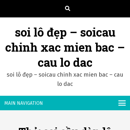
S
k
i
soi lô đẹp – soicau
p
t
chinh xac mien bac –
o
c
cau lo dac
o
n
soi lô đẹp – soicau chinh xac mien bac – cau
t
lo dac
e
n
t