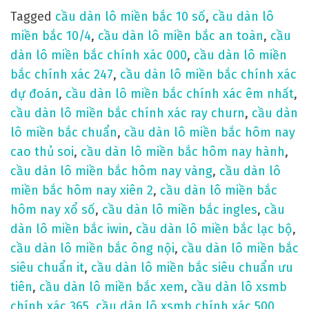
Tagged
cầu dàn lô miền bắc 10 số
,
cầu dàn lô
miền bắc 10/4
,
cầu dàn lô miền bắc an toàn
,
cầu
dàn lô miền bắc chính xác 000
,
cầu dàn lô miền
bắc chính xác 247
,
cầu dàn lô miền bắc chính xác
dự đoán
,
cầu dàn lô miền bắc chính xác êm nhất
,
cầu dàn lô miền bắc chính xác ray churn
,
cầu dàn
lô miền bắc chuẩn
,
cầu dàn lô miền bắc hôm nay
cao thủ soi
,
cầu dàn lô miền bắc hôm nay hành
,
cầu dàn lô miền bắc hôm nay vàng
,
cầu dàn lô
miền bắc hôm nay xiên 2
,
cầu dàn lô miền bắc
hôm nay xổ số
,
cầu dàn lô miền bắc ingles
,
cầu
dàn lô miền bắc iwin
,
cầu dàn lô miền bắc lạc bộ
,
cầu dàn lô miền bắc ông nội
,
cầu dàn lô miền bắc
siêu chuẩn it
,
cầu dàn lô miền bắc siêu chuẩn ưu
tiên
,
cầu dàn lô miền bắc xem
,
cầu dàn lô xsmb
chính xác 365
,
cầu dàn lô xsmb chính xác 500
,