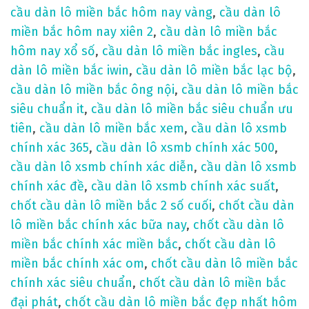
c
cầu dàn lô miền bắc hôm nay vàng
,
cầu dàn lô
h
miền bắc hôm nay xiên 2
,
cầu dàn lô miền bắc
í
hôm nay xổ số
,
cầu dàn lô miền bắc ingles
,
cầu
n
dàn lô miền bắc iwin
,
cầu dàn lô miền bắc lạc bộ
,
h
cầu dàn lô miền bắc ông nội
,
cầu dàn lô miền bắc
x
siêu chuẩn it
,
cầu dàn lô miền bắc siêu chuẩn ưu
á
tiên
,
cầu dàn lô miền bắc xem
,
cầu dàn lô xsmb
c
chính xác 365
,
cầu dàn lô xsmb chính xác 500
,
1
cầu dàn lô xsmb chính xác diễn
,
cầu dàn lô xsmb
0
chính xác đề
,
cầu dàn lô xsmb chính xác suất
,
0
chốt cầu dàn lô miền bắc 2 số cuối
,
chốt cầu dàn
lô miền bắc chính xác bữa nay
,
chốt cầu dàn lô
miền bắc chính xác miền bắc
,
chốt cầu dàn lô
miền bắc chính xác om
,
chốt cầu dàn lô miền bắc
chính xác siêu chuẩn
,
chốt cầu dàn lô miền bắc
đại phát
,
chốt cầu dàn lô miền bắc đẹp nhất hôm