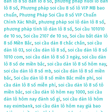
dàn lô 8 số dàn lô 8 số
,
phương pháp nuôi lô dàn
lô 8 số
,
Phương pháp soi cầu 8 số lô VIP MB bao
chuẩn
,
Phương Pháp Soi Cầu 8 số VIP Chuẩn
Chính Xác Nhất
,
phương pháp soi lô dàn lô 8 số
,
phương pháp tính lô dàn lô 8 số
,
Soi cầu 101010
de 10 so
,
Soi cầu 2107 de 10 so
,
Soi cầu bắt dàn lô
8 số Miền Bắc
,
soi cầu dàn 8 chắc chắn
,
soi cầu
dàn lô 03
,
soi cầu dàn lô 8 số
,
soi cầu dàn lô 8 số
1010 com
,
soi cầu dàn lô 8 số 3 ngày
,
soi cầu dàn
lô 8 số de miền bắc
,
soi cầu dàn lô 8 số hôm nay
,
soi cầu dàn lô 8 số mb
,
soi cầu dàn lô 8 số miền
bắc
,
Soi cầu dàn lô 8 số miền Bắc miễn phí
,
soi
cầu dàn lô 8 số miễn phí
,
soi cầu dàn lô 8 số tô
miền bắc
,
soi cầu dàn lô hôm nay 1000
,
soi cầu
dàn lô hôm nay đánh số gì
,
soi cầu dàn lô hôm
nay eximbank
,
soi cầu dàn lô hôm nay giá bao