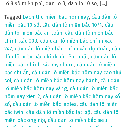
lô 8 số miền phí, dan lo 8, dan lo 10 so, […]
c
o
Tagged
bach thu mien bac hom nay
,
cầu dàn lô
n
miền bắc 10 số
,
cầu dàn lô miền bắc 10/4
,
cầu
m
dàn lô miền bắc an toàn
,
cầu dàn lô miền bắc
b
chính xác 000
,
cầu dàn lô miền bắc chính xác
c
247
,
cầu dàn lô miền bắc chính xác dự đoán
,
cầu
h
dàn lô miền bắc chính xác êm nhất
,
cầu dàn lô
í
miền bắc chính xác ray churn
,
cầu dàn lô miền
n
bắc chuẩn
,
cầu dàn lô miền bắc hôm nay cao thủ
h
soi
,
cầu dàn lô miền bắc hôm nay hành
,
cầu dàn
x
lô miền bắc hôm nay vàng
,
cầu dàn lô miền bắc
á
hôm nay xiên 2
,
cầu dàn lô miền bắc hôm nay xổ
c
số
,
cầu dàn lô miền bắc ingles
,
cầu dàn lô miền
1
bắc iwin
,
cầu dàn lô miền bắc lạc bộ
,
cầu dàn lô
0
miền bắc ông nội
,
cầu dàn lô miền bắc siêu
0