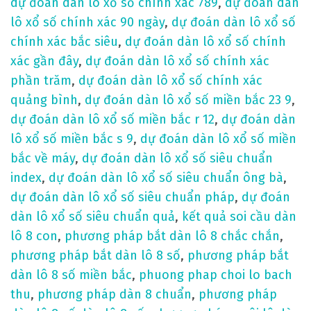
dự đoán dàn lô xổ số chính xác 789
,
dự đoán dàn
lô xổ số chính xác 90 ngày
,
dự đoán dàn lô xổ số
chính xác bắc siêu
,
dự đoán dàn lô xổ số chính
xác gần đây
,
dự đoán dàn lô xổ số chính xác
phần trăm
,
dự đoán dàn lô xổ số chính xác
quảng bình
,
dự đoán dàn lô xổ số miền bắc 23 9
,
dự đoán dàn lô xổ số miền bắc r 12
,
dự đoán dàn
lô xổ số miền bắc s 9
,
dự đoán dàn lô xổ số miền
bắc về máy
,
dự đoán dàn lô xổ số siêu chuẩn
index
,
dự đoán dàn lô xổ số siêu chuẩn ông bà
,
dự đoán dàn lô xổ số siêu chuẩn pháp
,
dự đoán
dàn lô xổ số siêu chuẩn quả
,
kết quả soi cầu dàn
lô 8 con
,
phương pháp bắt dàn lô 8 chắc chắn
,
phương pháp bắt dàn lô 8 số
,
phương pháp bắt
dàn lô 8 số miền bắc
,
phuong phap choi lo bach
thu
,
phương pháp dàn 8 chuẩn
,
phương pháp