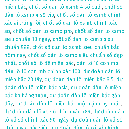
miền bắc
,
chốt số dàn lô xsmb 4 số cuối
,
chốt số
dàn lô xsmb 4 số vip
,
chốt số dàn lô xsmb chính
xác ai trúng rồi
,
chốt số dàn lô xsmb chính xác
sô
,
chốt số dàn lô xsmb pro
,
chốt số dàn lô xsmb
siêu chuẩn 10 ngày
,
chốt số dàn lô xsmb siêu
chuẩn 999
,
chốt số dàn lô xsmb siêu chuẩn bắc
hôm nay
,
chốt số dàn lô xsmb siêu chuẩn số đẹp
nhất
,
chốt số lô đề miền bắc
,
dàn lô 10 con mb
,
dàn lô 10 con mb chính xác 100
,
dự đoán dàn lô
miền bắc 20 tây
,
dự đoán dàn lô miền bắc 8 5
,
dự
đoán dàn lô miền bắc asia
,
dự đoán dàn lô miền
bắc ba hàng tuần
,
dự đoán dàn lô miền bắc gần
đây
,
dự đoán dàn lô miền bắc một cặp duy nhất
,
dự đoán dàn lô xổ số chính xác 789
,
dự đoán dàn
lô xổ số chính xác 90 ngày
,
dự đoán dàn lô xổ số
chính xác bắc siêu
,
dự đoán dàn lô xổ số chính