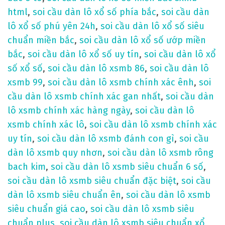
html
,
soi cầu dàn lô xổ số phía bắc
,
soi cầu dàn
lô xổ số phú yên 24h
,
soi cầu dàn lô xổ số siêu
chuẩn miền bắc
,
soi cầu dàn lô xổ số ướp miền
bắc
,
soi cầu dàn lô xổ số uy tín
,
soi cầu dàn lô xổ
số xổ số
,
soi cầu dàn lô xsmb 86
,
soi cầu dàn lô
xsmb 99
,
soi cầu dàn lô xsmb chính xác ênh
,
soi
cầu dàn lô xsmb chính xác gan nhất
,
soi cầu dàn
lô xsmb chính xác hàng ngày
,
soi cầu dàn lô
xsmb chính xác lô
,
soi cầu dàn lô xsmb chính xác
uy tín
,
soi cầu dàn lô xsmb đánh con gì
,
soi cầu
dàn lô xsmb quy nhơn
,
soi cầu dàn lô xsmb rông
bach kim
,
soi cầu dàn lô xsmb siêu chuẩn 6 số
,
soi cầu dàn lô xsmb siêu chuẩn đặc biệt
,
soi cầu
dàn lô xsmb siêu chuẩn ên
,
soi cầu dàn lô xsmb
siêu chuẩn giá cao
,
soi cầu dàn lô xsmb siêu
chuẩn plus
,
soi cầu dàn lô xsmb siêu chuẩn xổ