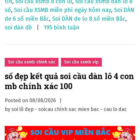
tín
,
soi cầu xsmb 8 con lô
,
soi cau xsmb dàn lô 8
số
,
Soi cầu XSMB miễn phí ngày hôm nay
,
Soi DÀN
de 6 số miền Bắc
,
Soi DÀN de lo 8 số miền Bắc
,
ở
soi dàn đề
195 bình luận
s
ố
đ
ẹ
Soi cầu xsmb chính xác
Soi cầu xsmb víp
p
số đẹp kết quả soi cầu dàn lô 4 con
k
mb chính xác 100
ế
t
Posted on
08/08/2026
q
by
soi lô đẹp - soicau chinh xac mien bac - cau lo dac
u
ả
s