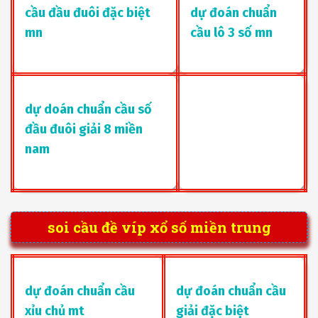
cầu đầu đuôi đặc biệt
dự đoán chuẩn
mn
cầu lô 3 số mn
dự doán chuẩn cầu số
đầu đuôi giải 8 miền
nam
soi cầu đề víp xổ số miền trung
dự đoán chuẩn cầu
dự đoán chuẩn cầu
xỉu chủ mt
giải đặc biệt