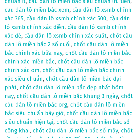
chuẩn it
,
cầu dàn lô miền bắc siêu chuẩn ưu tiên
,
cầu dàn lô miền bắc xem
,
cầu dàn lô xsmb chính
xác 365
,
cầu dàn lô xsmb chính xác 500
,
cầu dàn
lô xsmb chính xác diễn
,
cầu dàn lô xsmb chính
xác đề
,
cầu dàn lô xsmb chính xác suất
,
chốt cầu
dàn lô miền bắc 2 số cuối
,
chốt cầu dàn lô miền
bắc chính xác bữa nay
,
chốt cầu dàn lô miền bắc
chính xác miền bắc
,
chốt cầu dàn lô miền bắc
chính xác om
,
chốt cầu dàn lô miền bắc chính
xác siêu chuẩn
,
chốt cầu dàn lô miền bắc đại
phát
,
chốt cầu dàn lô miền bắc đẹp nhất hôm
nay
,
chốt cầu dàn lô miền bắc khung 3 ngày
,
chốt
cầu dàn lô miền bắc org
,
chốt cầu dàn lô miền
bắc siêu chuẩn bây giờ
,
chốt cầu dàn lô miền bắc
siêu chuẩn hiện tại
,
chốt cầu dàn lô miền bắc số
công khai
,
chốt cầu dàn lô miền bắc số mấy
,
chốt