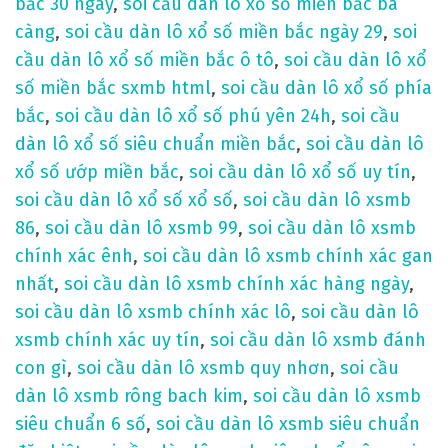
bắc 30 ngày
,
soi cầu dàn lô xổ số miền bắc ba
càng
,
soi cầu dàn lô xổ số miền bắc ngày 29
,
soi
cầu dàn lô xổ số miền bắc ô tô
,
soi cầu dàn lô xổ
số miền bắc sxmb html
,
soi cầu dàn lô xổ số phía
bắc
,
soi cầu dàn lô xổ số phú yên 24h
,
soi cầu
dàn lô xổ số siêu chuẩn miền bắc
,
soi cầu dàn lô
xổ số ướp miền bắc
,
soi cầu dàn lô xổ số uy tín
,
soi cầu dàn lô xổ số xổ số
,
soi cầu dàn lô xsmb
86
,
soi cầu dàn lô xsmb 99
,
soi cầu dàn lô xsmb
chính xác ênh
,
soi cầu dàn lô xsmb chính xác gan
nhất
,
soi cầu dàn lô xsmb chính xác hàng ngày
,
soi cầu dàn lô xsmb chính xác lô
,
soi cầu dàn lô
xsmb chính xác uy tín
,
soi cầu dàn lô xsmb đánh
con gì
,
soi cầu dàn lô xsmb quy nhơn
,
soi cầu
dàn lô xsmb rông bach kim
,
soi cầu dàn lô xsmb
siêu chuẩn 6 số
,
soi cầu dàn lô xsmb siêu chuẩn