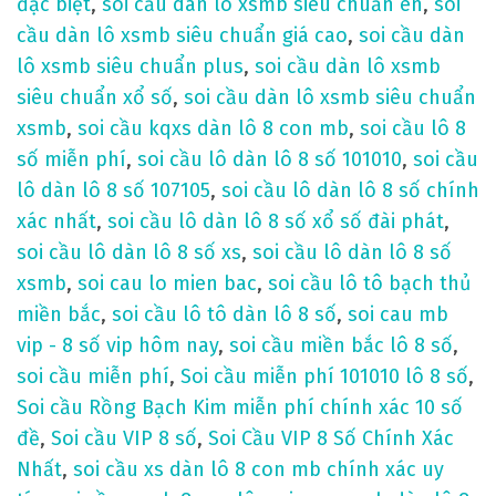
đặc biệt
,
soi cầu dàn lô xsmb siêu chuẩn ên
,
soi
cầu dàn lô xsmb siêu chuẩn giá cao
,
soi cầu dàn
lô xsmb siêu chuẩn plus
,
soi cầu dàn lô xsmb
siêu chuẩn xổ số
,
soi cầu dàn lô xsmb siêu chuẩn
xsmb
,
soi cầu kqxs dàn lô 8 con mb
,
soi cầu lô 8
số miễn phí
,
soi cầu lô dàn lô 8 số 101010
,
soi cầu
lô dàn lô 8 số 107105
,
soi cầu lô dàn lô 8 số chính
xác nhất
,
soi cầu lô dàn lô 8 số xổ số đài phát
,
soi cầu lô dàn lô 8 số xs
,
soi cầu lô dàn lô 8 số
xsmb
,
soi cau lo mien bac
,
soi cầu lô tô bạch thủ
miền bắc
,
soi cầu lô tô dàn lô 8 số
,
soi cau mb
vip - 8 số vip hôm nay
,
soi cầu miền bắc lô 8 số
,
soi cầu miễn phí
,
Soi cầu miễn phí 101010 lô 8 số
,
Soi cầu Rồng Bạch Kim miễn phí chính xác 10 số
đề
,
Soi cầu VIP 8 số
,
Soi Cầu VIP 8 Số Chính Xác
Nhất
,
soi cầu xs dàn lô 8 con mb chính xác uy