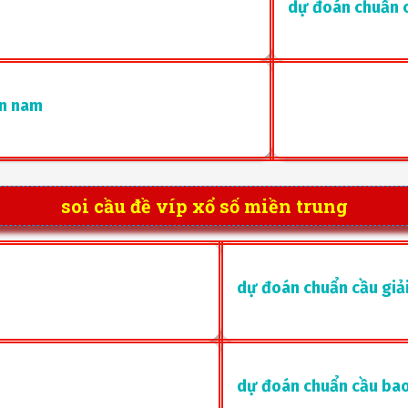
dự đoán chuẩn c
ền nam
soi cầu đề víp xổ số miền trung
dự đoán chuẩn cầu giải
dự đoán chuẩn cầu bao