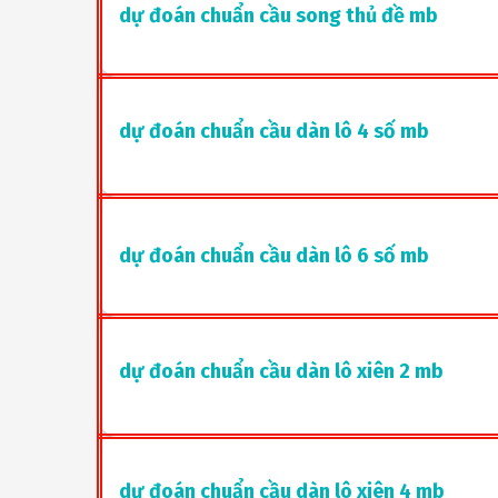
dự đoán chuẩn cầu song thủ đề mb
dự đoán chuẩn cầu dàn lô 4 số mb
dự đoán chuẩn cầu dàn lô 6 số mb
dự đoán chuẩn cầu dàn lô xiên 2 mb
dự đoán chuẩn cầu dàn lô xiên 4 mb