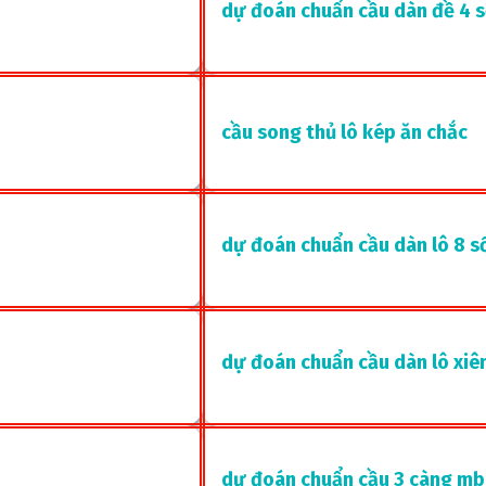
dự đoán chuẩn cầu dàn đề 4 
cầu song thủ lô kép ăn chắc
dự đoán chuẩn cầu dàn lô 8 
dự đoán chuẩn cầu dàn lô xiê
dự đoán chuẩn cầu 3 càng mb