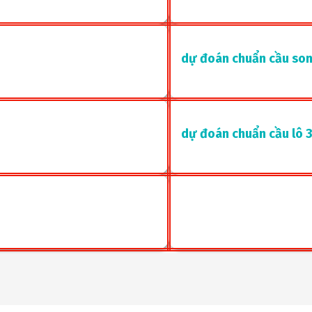
dự đoán chuẩn cầu son
dự đoán chuẩn cầu lô 