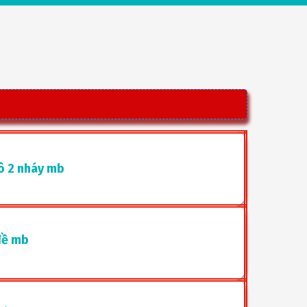
ô 2 nháy mb
đề mb