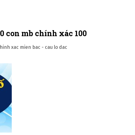
 10 con mb chính xác 100
chinh xac mien bac - cau lo dac