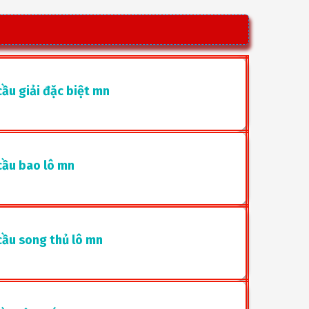
ầu giải đặc biệt mn
cầu bao lô mn
ầu song thủ lô mn