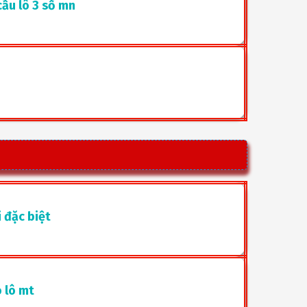
ầu lô 3 số mn
 đặc biệt
 lô mt