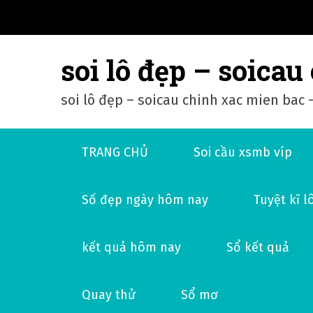
S
k
i
soi lô đẹp – soicau
p
t
soi lô đẹp – soicau chinh xac mien bac 
o
c
o
TRANG CHỦ
Soi cầu xsmb víp
n
t
Số đẹp ngày hôm nay
Tuyệt kĩ l
e
n
t
kết quả hôm nay
Sổ kết quả
Quay thử
Sổ mơ