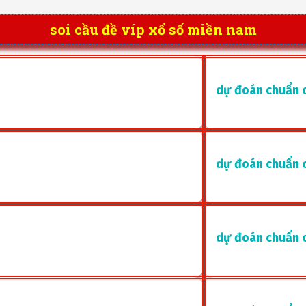
soi cầu đề víp xổ số miền nam
dự đoán chuẩn c
dự đoán chuẩn 
dự đoán chuẩn c