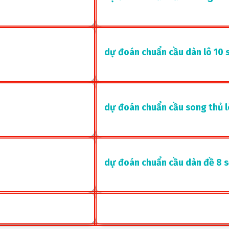
dự đoán chuẩn cầu dàn lô 10 
dự đoán chuẩn cầu song thủ 
dự đoán chuẩn cầu dàn đề 8 