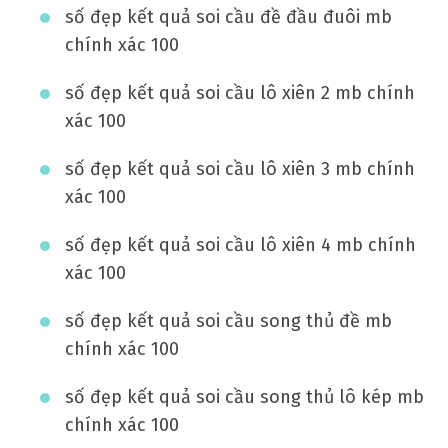
số đẹp kết quả soi cầu đề đầu đuôi mb
chính xác 100
số đẹp kết quả soi cầu lô xiên 2 mb chính
xác 100
số đẹp kết quả soi cầu lô xiên 3 mb chính
xác 100
số đẹp kết quả soi cầu lô xiên 4 mb chính
xác 100
số đẹp kết quả soi cầu song thủ đề mb
chính xác 100
số đẹp kết quả soi cầu song thủ lô kép mb
chính xác 100