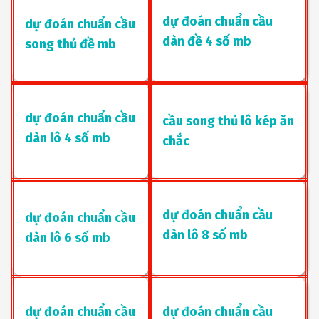
dự đoán chuẩn cầu
dự đoán chuẩn cầu
dàn đề 4 số mb
song thủ đề mb
dự đoán chuẩn cầu
cầu song thủ lô kép ăn
dàn lô 4 số mb
chắc
dự đoán chuẩn cầu
dự đoán chuẩn cầu
dàn lô 8 số mb
dàn lô 6 số mb
dự đoán chuẩn cầu
dự đoán chuẩn cầu