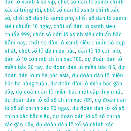
dàn lô xsmb 4 số vip
,
chốt số dàn lô xsmb chính
xác ai trúng rồi
,
chốt số dàn lô xsmb chính xác
sô
,
chốt số dàn lô xsmb pro
,
chốt số dàn lô xsmb
siêu chuẩn 10 ngày
,
chốt số dàn lô xsmb siêu
chuẩn 999
,
chốt số dàn lô xsmb siêu chuẩn bắc
hôm nay
,
chốt số dàn lô xsmb siêu chuẩn số đẹp
nhất
,
chốt số lô đề miền bắc
,
dàn lô 10 con mb
,
dàn lô 10 con mb chính xác 100
,
dự đoán dàn lô
miền bắc 20 tây
,
dự đoán dàn lô miền bắc 8 5
,
dự
đoán dàn lô miền bắc asia
,
dự đoán dàn lô miền
bắc ba hàng tuần
,
dự đoán dàn lô miền bắc gần
đây
,
dự đoán dàn lô miền bắc một cặp duy nhất
,
dự đoán dàn lô xổ số chính xác 789
,
dự đoán dàn
lô xổ số chính xác 90 ngày
,
dự đoán dàn lô xổ số
chính xác bắc siêu
,
dự đoán dàn lô xổ số chính
xác gần đây
,
dự đoán dàn lô xổ số chính xác