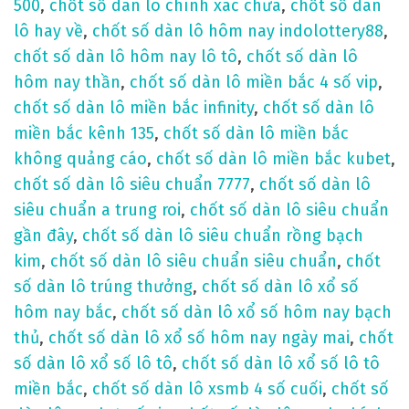
500
,
chốt số dàn lô chính xác chưa
,
chốt số dàn
lô hay về
,
chốt số dàn lô hôm nay indolottery88
,
chốt số dàn lô hôm nay lô tô
,
chốt số dàn lô
hôm nay thần
,
chốt số dàn lô miền bắc 4 số vip
,
chốt số dàn lô miền bắc infinity
,
chốt số dàn lô
miền bắc kênh 135
,
chốt số dàn lô miền bắc
không quảng cáo
,
chốt số dàn lô miền bắc kubet
,
chốt số dàn lô siêu chuẩn 7777
,
chốt số dàn lô
siêu chuẩn a trung roi
,
chốt số dàn lô siêu chuẩn
gần đây
,
chốt số dàn lô siêu chuẩn rồng bạch
kim
,
chốt số dàn lô siêu chuẩn siêu chuẩn
,
chốt
số dàn lô trúng thưởng
,
chốt số dàn lô xổ số
hôm nay bắc
,
chốt số dàn lô xổ số hôm nay bạch
thủ
,
chốt số dàn lô xổ số hôm nay ngày mai
,
chốt
số dàn lô xổ số lô tô
,
chốt số dàn lô xổ số lô tô
miền bắc
,
chốt số dàn lô xsmb 4 số cuối
,
chốt số