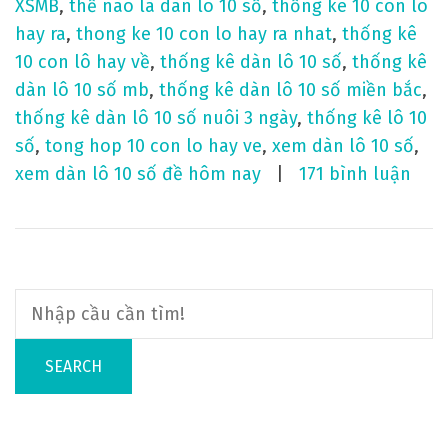
XSMB
,
thế nào là dàn lô 10 số
,
thống kê 10 con lô
hay ra
,
thong ke 10 con lo hay ra nhat
,
thống kê
10 con lô hay về
,
thống kê dàn lô 10 số
,
thống kê
dàn lô 10 số mb
,
thống kê dàn lô 10 số miền bắc
,
thống kê dàn lô 10 số nuôi 3 ngày
,
thống kê lô 10
số
,
tong hop 10 con lo hay ve
,
xem dàn lô 10 số
,
ở
xem dàn lô 10 số đề hôm nay
171 bình luận
s
ố
đ
ẹ
p
k
SEARCH
ế
t
q