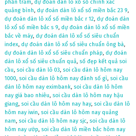
phần trăm
,
dự đoán dàn lô xổ số chính xác
quảng bình
,
dự đoán dàn lô xổ số miền bắc 23 9
,
dự đoán dàn lô xổ số miền bắc r 12
,
dự đoán dàn
lô xổ số miền bắc s 9
,
dự đoán dàn lô xổ số miền
bắc về máy
,
dự đoán dàn lô xổ số siêu chuẩn
index
,
dự đoán dàn lô xổ số siêu chuẩn ông bà
,
dự đoán dàn lô xổ số siêu chuẩn pháp
,
dự đoán
dàn lô xổ số siêu chuẩn quả
,
số đẹp kết quả soi
cầu
,
soi cầu dàn lô 03
,
soi cầu dàn lô hôm nay
1000
,
soi cầu dàn lô hôm nay đánh số gì
,
soi cầu
dàn lô hôm nay eximbank
,
soi cầu dàn lô hôm
nay giá bao nhiêu
,
soi cầu dàn lô hôm nay hậu
giang
,
soi cầu dàn lô hôm nay hay
,
soi cầu dàn lô
hôm nay iwin
,
soi cầu dàn lô hôm nay quảng
nam
,
soi cầu dàn lô hôm nay sjc
,
soi cầu dàn lô
hôm nay ướp
,
soi cầu dàn lô miền bắc hôm nay