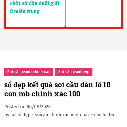
chốt sớ đầu đuôi giải
8 miền trung
Soi cầu xsmb chính xác
Soi cầu xsmb víp
số đẹp kết quả soi cầu dàn lô 10
con mb chính xác 100
Posted on
06/08/2026
by
soi lô đẹp - soicau chinh xac mien bac - cau lo dac