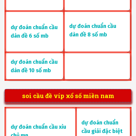
dự đoán chuẩn cầu
dự đoán chuẩn cầu
dàn đề 8 số mb
dàn đề 6 số mb
dự đoán chuẩn cầu
dàn đề 10 số mb
soi cầu đề víp xổ số miền nam
dự đoán chuẩn
dự đoán chuẩn cầu xỉu
cầu giải đặc biệt
chủ mn