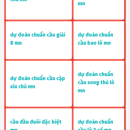
mn
dự đoán chuẩn cầu giải
dự đoán chuẩn
8 mn
cầu bao lô mn
dự đoán chuẩn
dự đoán chuẩn cầu cặp
cầu song thủ lô
xỉu chủ mn
mn
cầu đầu đuôi đặc biệt
dự đoán chuẩn