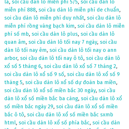
là
,
soi cầu dàn lô miễn phí 5/5
,
soi cầu dàn lô
miễn phí 888
,
soi cầu dàn lô miễn phí de chuẩn
,
soi cầu dàn lô miễn phí duy nhất
,
soi cầu dàn lô
miễn phí rồng vàng bạch kim
,
soi cầu dàn lô miễn
phí số mb
,
soi cầu dàn lô plus
,
soi cầu dàn lô
quan âm
,
soi cầu dàn lô tối nay 7 ngày
,
soi cầu
dàn lô tối nay êm
,
soi cầu dàn lô tối nay o ann
arbor
,
soi cầu dàn lô tối nay ô tô
,
soi cầu dàn lô
xổ số 5 tháng 6
,
soi cầu dàn lô xổ số 7 tháng 2
,
soi cầu dàn lô xổ số 9 số
,
soi cầu dàn lô xổ số 9
tháng 5
,
soi cầu dàn lô xổ số dự đoán ba miền
,
soi cầu dàn lô xổ số miền bắc 30 ngày
,
soi cầu
dàn lô xổ số miền bắc ba càng
,
soi cầu dàn lô xổ
số miền bắc ngày 29
,
soi cầu dàn lô xổ số miền
bắc ô tô
,
soi cầu dàn lô xổ số miền bắc sxmb
html
,
soi cầu dàn lô xổ số phía bắc
,
soi cầu dàn