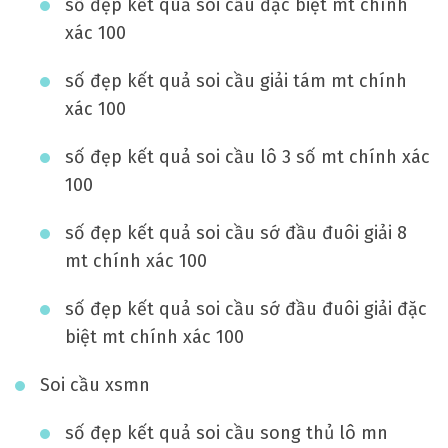
số đẹp kết quả soi cầu đặc biệt mt chính
xác 100
số đẹp kết quả soi cầu giải tám mt chính
xác 100
số đẹp kết quả soi cầu lô 3 số mt chính xác
100
số đẹp kết quả soi cầu sớ đầu đuôi giải 8
mt chính xác 100
số đẹp kết quả soi cầu sớ đầu đuôi giải đặc
biệt mt chính xác 100
Soi cầu xsmn
số đẹp kết quả soi cầu song thủ lô mn