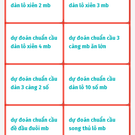
dàn lô xiên 2 mb
dàn lô xiên 3 mb
dự đoán chuẩn cầu
dự đoán chuẩn cầu 3
dàn lô xiên 4 mb
càng mb ăn lớn
dự đoán chuẩn cầu
dự đoán chuẩn cầu
dàn 3 càng 2 số
dàn lô 10 số mb
dự đoán chuẩn cầu
dự đoán chuẩn cầu
đề đầu đuôi mb
song thủ lô mb