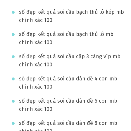
số đẹp kết quả soi cầu bạch thủ lô kép mb
chính xác 100
số đẹp kết quả soi cầu bạch thủ lô mb
chính xác 100
số đẹp kết quả soi cầu cặp 3 càng víp mb
chính xác 100
số đẹp kết quả soi cầu dàn đề 4 con mb
chính xác 100
số đẹp kết quả soi cầu dàn đề 6 con mb
chính xác 100
số đẹp kết quả soi cầu dàn đề 8 con mb