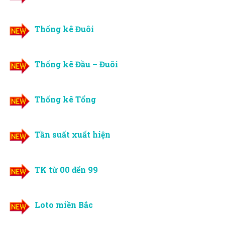
Thống kê Đuôi
Thống kê Đầu – Đuôi
Thống kê Tổng
Tần suất xuất hiện
TK từ 00 đến 99
Loto miền Bắc