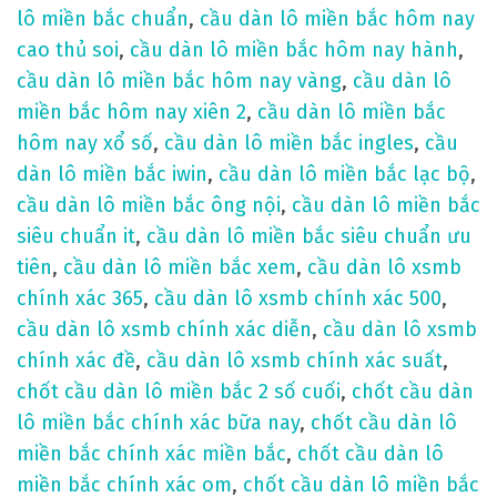
lô miền bắc chuẩn
,
cầu dàn lô miền bắc hôm nay
cao thủ soi
,
cầu dàn lô miền bắc hôm nay hành
,
cầu dàn lô miền bắc hôm nay vàng
,
cầu dàn lô
miền bắc hôm nay xiên 2
,
cầu dàn lô miền bắc
hôm nay xổ số
,
cầu dàn lô miền bắc ingles
,
cầu
dàn lô miền bắc iwin
,
cầu dàn lô miền bắc lạc bộ
,
cầu dàn lô miền bắc ông nội
,
cầu dàn lô miền bắc
siêu chuẩn it
,
cầu dàn lô miền bắc siêu chuẩn ưu
tiên
,
cầu dàn lô miền bắc xem
,
cầu dàn lô xsmb
chính xác 365
,
cầu dàn lô xsmb chính xác 500
,
cầu dàn lô xsmb chính xác diễn
,
cầu dàn lô xsmb
chính xác đề
,
cầu dàn lô xsmb chính xác suất
,
chốt cầu dàn lô miền bắc 2 số cuối
,
chốt cầu dàn
lô miền bắc chính xác bữa nay
,
chốt cầu dàn lô
miền bắc chính xác miền bắc
,
chốt cầu dàn lô
miền bắc chính xác om
,
chốt cầu dàn lô miền bắc