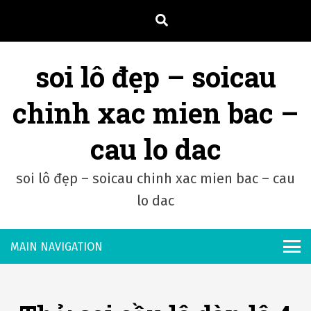
S
k
i
soi lô đẹp – soicau
p
t
chinh xac mien bac –
o
c
cau lo dac
o
n
soi lô đẹp – soicau chinh xac mien bac – cau
t
lo dac
e
n
t