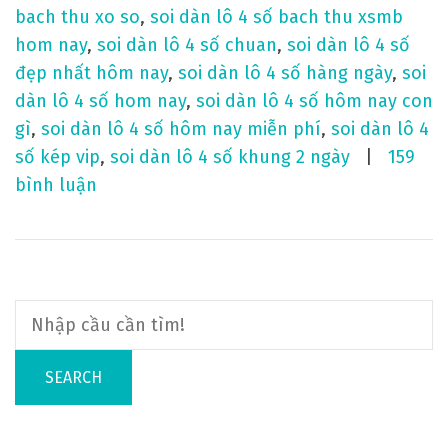
bach thu xo so
,
soi dàn lô 4 số bach thu xsmb
hom nay
,
soi dàn lô 4 số chuan
,
soi dàn lô 4 số
đẹp nhất hôm nay
,
soi dàn lô 4 số hàng ngày
,
soi
dàn lô 4 số hom nay
,
soi dàn lô 4 số hôm nay con
gì
,
soi dàn lô 4 số hôm nay miễn phí
,
soi dàn lô 4
số kép vip
,
soi dàn lô 4 số khung 2 ngày
159
ở
bình luận
s
ố
đ
ẹ
p
k
SEARCH
ế
t
q