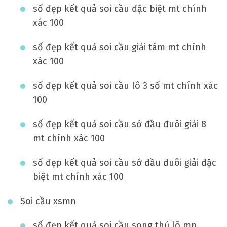
số đẹp kết quả soi cầu đặc biệt mt chính
xác 100
số đẹp kết quả soi cầu giải tám mt chính
xác 100
số đẹp kết quả soi cầu lô 3 số mt chính xác
100
số đẹp kết quả soi cầu sớ đầu đuôi giải 8
mt chính xác 100
số đẹp kết quả soi cầu sớ đầu đuôi giải đặc
biệt mt chính xác 100
Soi cầu xsmn
số đẹp kết quả soi cầu song thủ lô mn