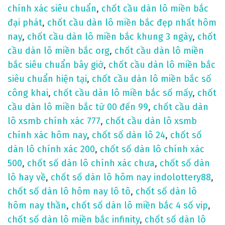
chính xác siêu chuẩn
,
chốt cầu dàn lô miền bắc
đại phát
,
chốt cầu dàn lô miền bắc đẹp nhất hôm
nay
,
chốt cầu dàn lô miền bắc khung 3 ngày
,
chốt
cầu dàn lô miền bắc org
,
chốt cầu dàn lô miền
bắc siêu chuẩn bây giờ
,
chốt cầu dàn lô miền bắc
siêu chuẩn hiện tại
,
chốt cầu dàn lô miền bắc số
công khai
,
chốt cầu dàn lô miền bắc số mấy
,
chốt
cầu dàn lô miền bắc từ 00 đến 99
,
chốt cầu dàn
lô xsmb chính xác 777
,
chốt cầu dàn lô xsmb
chính xác hôm nay
,
chốt số dàn lô 24
,
chốt số
dàn lô chính xác 200
,
chốt số dàn lô chính xác
500
,
chốt số dàn lô chính xác chưa
,
chốt số dàn
lô hay về
,
chốt số dàn lô hôm nay indolottery88
,
chốt số dàn lô hôm nay lô tô
,
chốt số dàn lô
hôm nay thần
,
chốt số dàn lô miền bắc 4 số vip
,
chốt số dàn lô miền bắc infinity
,
chốt số dàn lô