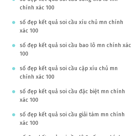
chính xác 100
số đẹp kết quả soi cầu xíu chủ mn chính
xác 100
số đẹp kết quả soi cầu bao lô mn chính xác
100
số đẹp kết quả soi cầu cặp xíu chủ mn
chính xác 100
số đẹp kết quả soi cầu đặc biệt mn chính
xác 100
số đẹp kết quả soi cầu giải tám mn chính
xác 100