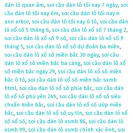
dàn lô quan âm
,
soi cầu dàn lô tối nay 7 ngày
,
soi
cầu dàn lô tối nay êm
,
soi cầu dàn lô tối nay o
ann arbor
,
soi cầu dàn lô tối nay ô tô
,
soi cầu dàn
lô xổ số 5 tháng 6
,
soi cầu dàn lô xổ số 7 tháng 2
,
soi cầu dàn lô xổ số 9 số
,
soi cầu dàn lô xổ số 9
tháng 5
,
soi cầu dàn lô xổ số dự đoán ba miền
,
soi cầu dàn lô xổ số miền bắc 30 ngày
,
soi cầu
dàn lô xổ số miền bắc ba càng
,
soi cầu dàn lô xổ
số miền bắc ngày 29
,
soi cầu dàn lô xổ số miền
bắc ô tô
,
soi cầu dàn lô xổ số miền bắc sxmb
html
,
soi cầu dàn lô xổ số phía bắc
,
soi cầu dàn
lô xổ số phú yên 24h
,
soi cầu dàn lô xổ số siêu
chuẩn miền bắc
,
soi cầu dàn lô xổ số ướp miền
bắc
,
soi cầu dàn lô xổ số uy tín
,
soi cầu dàn lô xổ
số xổ số
,
soi cầu dàn lô xsmb 86
,
soi cầu dàn lô
xsmb 99
,
soi cầu dàn lô xsmb chính xác ênh
,
soi