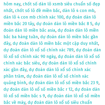
hôm nay
,
chốt số dàn lô xsmb siêu chuẩn số đẹp
nhất
,
chốt số lô đề miền bắc
,
dàn lô 4 con mb
,
dàn lô 4 con mb chính xác 100
,
dự đoán dàn lô
miền bắc 20 tây
,
dự đoán dàn lô miền bắc 8 5
,
dự
đoán dàn lô miền bắc asia
,
dự đoán dàn lô miền
bắc ba hàng tuần
,
dự đoán dàn lô miền bắc gần
đây
,
dự đoán dàn lô miền bắc một cặp duy nhất
,
dự đoán dàn lô xổ số chính xác 789
,
dự đoán dàn
lô xổ số chính xác 90 ngày
,
dự đoán dàn lô xổ số
chính xác bắc siêu
,
dự đoán dàn lô xổ số chính
xác gần đây
,
dự đoán dàn lô xổ số chính xác
phần trăm
,
dự đoán dàn lô xổ số chính xác
quảng bình
,
dự đoán dàn lô xổ số miền bắc 23 9
,
dự đoán dàn lô xổ số miền bắc r 12
,
dự đoán dàn
lô xổ số miền bắc s 9
,
dự đoán dàn lô xổ số miền
bắc về máy
,
dự đoán dàn lô xổ số siêu chuẩn