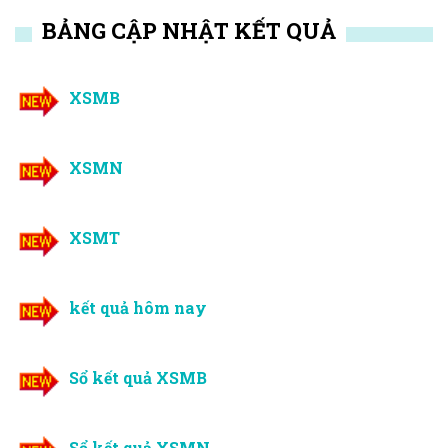
u
BẢNG CẬP NHẬT KẾT QUẢ
ả
s
XSMB
o
i
c
XSMN
ầ
u
XSMT
d
à
n
kết quả hôm nay
l
ô
Sổ kết quả XSMB
4
c
o
Sổ kết quả XSMN