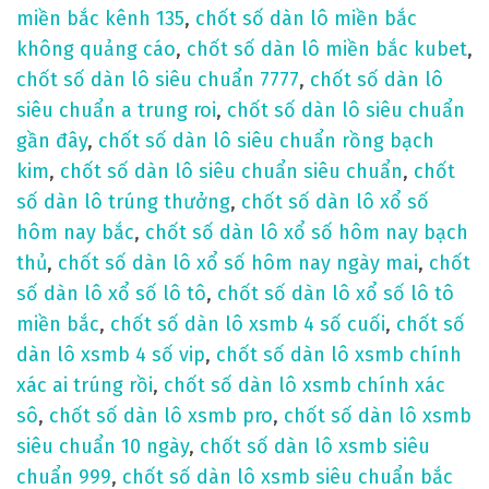
miền bắc kênh 135
,
chốt số dàn lô miền bắc
không quảng cáo
,
chốt số dàn lô miền bắc kubet
,
chốt số dàn lô siêu chuẩn 7777
,
chốt số dàn lô
siêu chuẩn a trung roi
,
chốt số dàn lô siêu chuẩn
gần đây
,
chốt số dàn lô siêu chuẩn rồng bạch
kim
,
chốt số dàn lô siêu chuẩn siêu chuẩn
,
chốt
số dàn lô trúng thưởng
,
chốt số dàn lô xổ số
hôm nay bắc
,
chốt số dàn lô xổ số hôm nay bạch
thủ
,
chốt số dàn lô xổ số hôm nay ngày mai
,
chốt
số dàn lô xổ số lô tô
,
chốt số dàn lô xổ số lô tô
miền bắc
,
chốt số dàn lô xsmb 4 số cuối
,
chốt số
dàn lô xsmb 4 số vip
,
chốt số dàn lô xsmb chính
xác ai trúng rồi
,
chốt số dàn lô xsmb chính xác
sô
,
chốt số dàn lô xsmb pro
,
chốt số dàn lô xsmb
siêu chuẩn 10 ngày
,
chốt số dàn lô xsmb siêu
chuẩn 999
,
chốt số dàn lô xsmb siêu chuẩn bắc