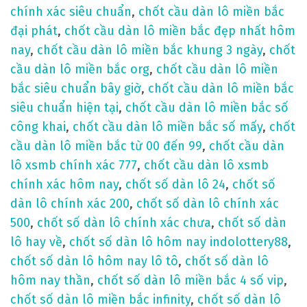
chính xác siêu chuẩn
,
chốt cầu dàn lô miền bắc
đại phát
,
chốt cầu dàn lô miền bắc đẹp nhất hôm
nay
,
chốt cầu dàn lô miền bắc khung 3 ngày
,
chốt
cầu dàn lô miền bắc org
,
chốt cầu dàn lô miền
bắc siêu chuẩn bây giờ
,
chốt cầu dàn lô miền bắc
siêu chuẩn hiện tại
,
chốt cầu dàn lô miền bắc số
công khai
,
chốt cầu dàn lô miền bắc số mấy
,
chốt
cầu dàn lô miền bắc từ 00 đến 99
,
chốt cầu dàn
lô xsmb chính xác 777
,
chốt cầu dàn lô xsmb
chính xác hôm nay
,
chốt số dàn lô 24
,
chốt số
dàn lô chính xác 200
,
chốt số dàn lô chính xác
500
,
chốt số dàn lô chính xác chưa
,
chốt số dàn
lô hay về
,
chốt số dàn lô hôm nay indolottery88
,
chốt số dàn lô hôm nay lô tô
,
chốt số dàn lô
hôm nay thần
,
chốt số dàn lô miền bắc 4 số vip
,
chốt số dàn lô miền bắc infinity
,
chốt số dàn lô