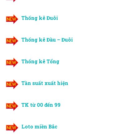
Thống kê Đuôi
Thống kê Đầu – Đuôi
Thống kê Tổng
Tần suất xuất hiện
TK từ 00 đến 99
Loto miền Bắc