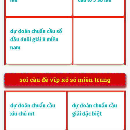
mn
cầu lô 3 số mn
dự doán chuẩn cầu số
đầu đuôi giải 8 miền
nam
soi cầu đề víp xổ số miền trung
dự đoán chuẩn cầu
dự đoán chuẩn cầu
xỉu chủ mt
giải đặc biệt