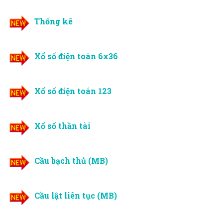
Thống kê
Xổ số điện toán 6x36
Xổ số điện toán 123
Xổ số thần tài
Cầu bạch thủ (MB)
Cầu lật liên tục (MB)