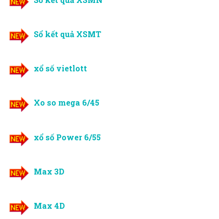
n
m
Sổ kết quả XSMT
b
c
h
xổ số vietlott
í
n
Xo so mega 6/45
h
x
á
xổ số Power 6/55
c
1
Max 3D
0
0
Max 4D