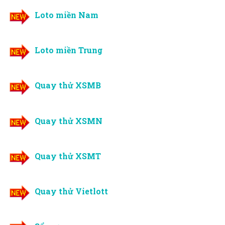
Loto miền Nam
Loto miền Trung
Quay thử XSMB
Quay thử XSMN
Quay thử XSMT
Quay thử Vietlott