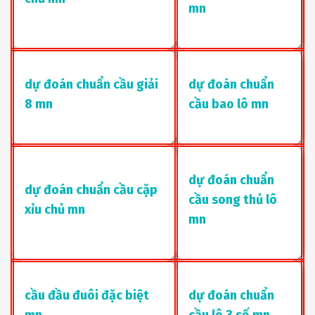
mn
dự đoán chuẩn cầu giải
dự đoán chuẩn
8 mn
cầu bao lô mn
dự đoán chuẩn
dự đoán chuẩn cầu cặp
cầu song thủ lô
xỉu chủ mn
mn
cầu đầu đuôi đặc biệt
dự đoán chuẩn