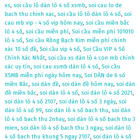
xs
,
soi cầu lô dàn lô 4 số xsmb
,
soi cau lo de
bach thu chinh xac
,
soi cầu lô tô dàn lô 4 số
,
soi
cau mb vip - 4 số vip hôm nay
,
soi cầu miền bắc
lô 4 số
,
soi cầu miễn phí
,
Soi cầu miễn phí 101010
lô 4 số
,
Soi cầu Rồng Bạch Kim miễn phí chính
xác 10 số đề
,
Soi cầu vip 4 số
,
Soi Cầu VIP 4 Số
Chính Xác Nhất
,
soi cầu xs dàn lô 4 con mb chính
xác uy tín
,
soi cau xsmb dàn lô 4 số
,
Soi cầu
XSMB miễn phí ngày hôm nay
,
Soi DÀN de 6 số
miền Bắc
,
soi dàn đề
,
soi dàn đề hôm nay
,
soi dàn
đề miền bắc
,
soi dàn lô 4 số
,
soi dàn lô 4 số 2021
,
soi dàn lô 4 số 2107
,
soi dàn lô 4 số 3 ngày
,
soi
dàn lô 4 số 99
,
soi dàn lô 4 số bach thu
,
soi dàn
lô 4 số bach thu 2nhay
,
soi dàn lô 4 số bach thu 3
mien
,
soi dàn lô 4 số bach thu 3 ngay
,
soi dàn lô
4 số bach thu khung 5 ngay 2107
,
soi dàn lô 4 số