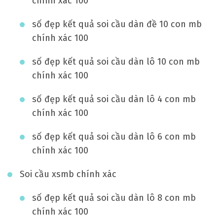
chính xác 100
số đẹp kết quả soi cầu dàn đề 10 con mb
chính xác 100
số đẹp kết quả soi cầu dàn lô 10 con mb
chính xác 100
số đẹp kết quả soi cầu dàn lô 4 con mb
chính xác 100
số đẹp kết quả soi cầu dàn lô 6 con mb
chính xác 100
Soi cầu xsmb chính xác
số đẹp kết quả soi cầu dàn lô 8 con mb
chính xác 100