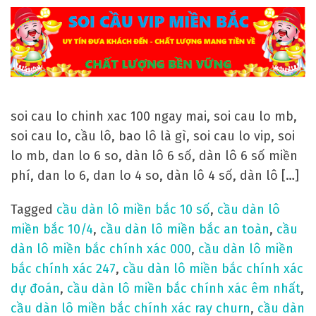
soi cau lo chinh xac 100 ngay mai, soi cau lo mb,
soi cau lo, cầu lô, bao lô là gì, soi cau lo vip, soi
lo mb, dan lo 6 so, dàn lô 6 số, dàn lô 6 số miền
phí, dan lo 6, dan lo 4 so, dàn lô 4 số, dàn lô […]
Tagged
cầu dàn lô miền bắc 10 số
,
cầu dàn lô
miền bắc 10/4
,
cầu dàn lô miền bắc an toàn
,
cầu
dàn lô miền bắc chính xác 000
,
cầu dàn lô miền
bắc chính xác 247
,
cầu dàn lô miền bắc chính xác
dự đoán
,
cầu dàn lô miền bắc chính xác êm nhất
,
cầu dàn lô miền bắc chính xác ray churn
,
cầu dàn